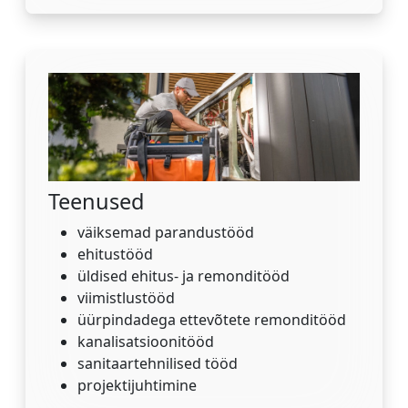
Teenused
väiksemad parandustööd
ehitustööd
üldised ehitus- ja remonditööd
viimistlustööd
üürpindadega ettevõtete remonditööd
kanalisatsioonitööd
sanitaartehnilised tööd
projektijuhtimine