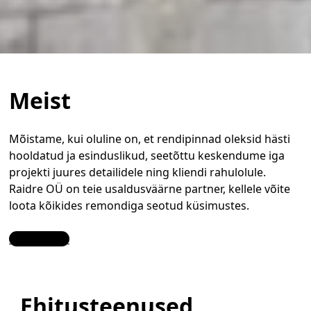
Meist
Mõistame, kui oluline on, et rendipinnad oleksid hästi
hooldatud ja esinduslikud, seetõttu keskendume iga
projekti juures detailidele ning kliendi rahulolule.
Raidre OÜ on teie usaldusväärne partner, kellele võite
loota kõikides remondiga seotud küsimustes.
Contact Us
Ehitusteenused