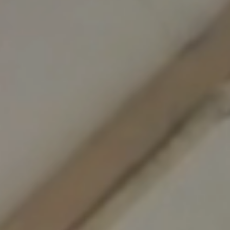
t
a
k
t