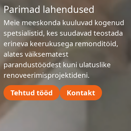
Parimad lahendused
Meie meeskonda kuuluvad kogenud
spetsialistid, kes suudavad teostada
erineva keerukusega remonditöid,
alates väiksematest
parandustöödest kuni ulatuslike
renoveerimisprojektideni.
Tehtud tööd
Kontakt