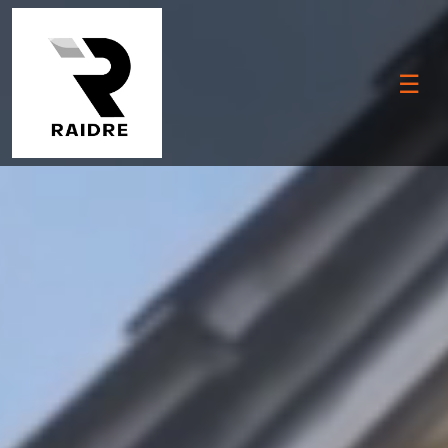
☰
M
ei
st
T
e
e
n
u
s
e
d
U