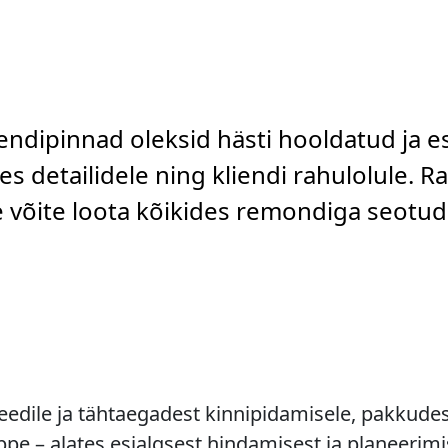
rendipinnad oleksid hästi hooldatud ja e
s detailidele ning kliendi rahulolule. R
le võite loota kõikides remondiga seotu
dile ja tähtaegadest kinnipidamisele, pakkudes 
e – alates esialgsest hindamisest ja planeerimi