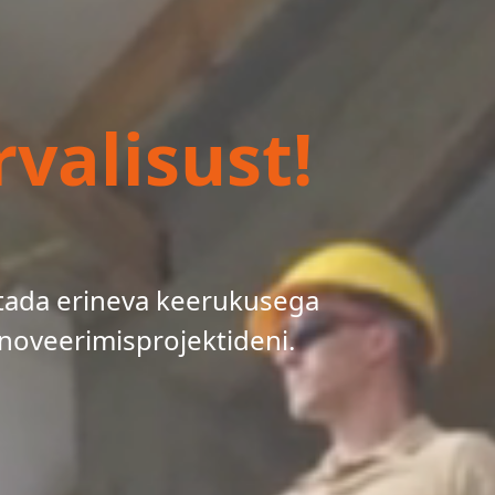
valisust!
tada erineva keerukusega
noveerimisprojektideni.