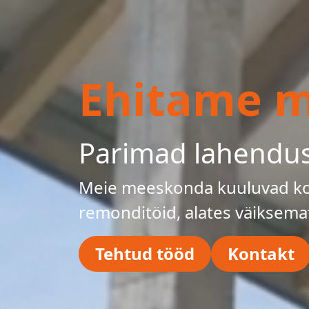
Ehitame mu
Parimad lahendu
Meie meeskonda kuuluvad kog
remonditöid, alates väiksema
Tehtud tööd
Kontakt