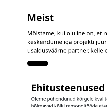
Meist
Mõistame, kui oluline on, et 
keskendume iga projekti juure
usaldusväärne partner, kelle
Contact Us
Ehitusteenused
Oleme pühendunud kõrgele kvalitee
hõlmavad kõiki remonditööde etapp