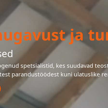
gavust ja tur
sed
enud spetsialistid, kes suudavad teos
test parandustöödest kuni ulatuslike re