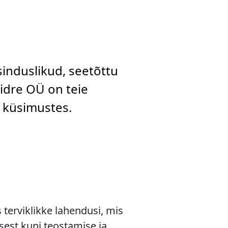
sinduslikud, seetõttu
aidre OÜ on teie
d küsimustes.
terviklikke lahendusi, mis
sest kuni teostamise ja