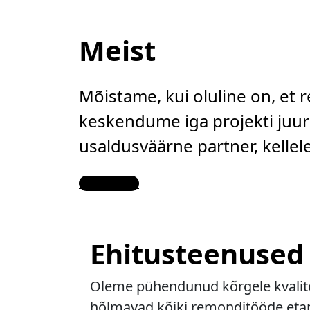
Meist
Mõistame, kui oluline on, et 
keskendume iga projekti juure
usaldusväärne partner, kelle
Contact Us
Ehitusteenused
Oleme pühendunud kõrgele kvalitee
hõlmavad kõiki remonditööde etapp