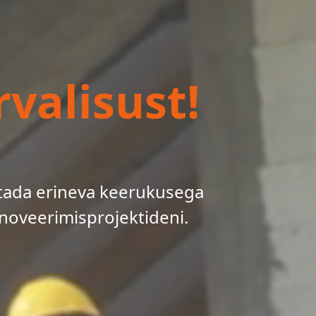
valisust!
tada erineva keerukusega
noveerimisprojektideni.