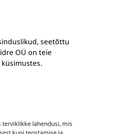
sinduslikud, seetõttu
aidre OÜ on teie
d küsimustes.
terviklikke lahendusi, mis
sest kuni teostamise ja