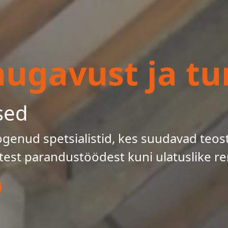
gavust ja tur
sed
enud spetsialistid, kes suudavad teos
test parandustöödest kuni ulatuslike re