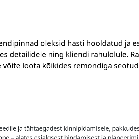
rendipinnad oleksid hästi hooldatud ja e
s detailidele ning kliendi rahulolule. R
le võite loota kõikides remondiga seotu
dile ja tähtaegadest kinnipidamisele, pakkudes 
e – alates esialgsest hindamisest ja planeerimi