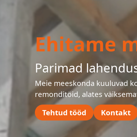
Ehitame mu
Parimad lahendu
Meie meeskonda kuuluvad kog
remonditöid, alates väiksema
Tehtud tööd
Kontakt