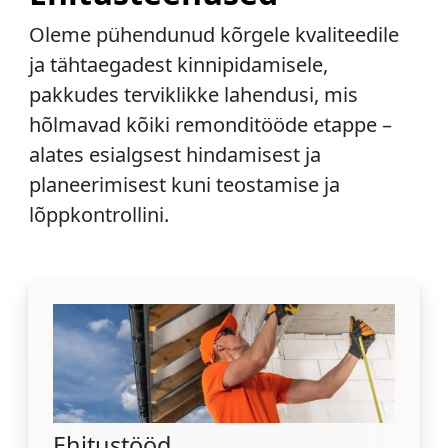
Oleme pühendunud kõrgele kvaliteedile
ja tähtaegadest kinnipidamisele,
pakkudes terviklikke lahendusi, mis
hõlmavad kõiki remonditööde etappe –
alates esialgsest hindamisest ja
planeerimisest kuni teostamise ja
lõppkontrollini.
Ehitustööd