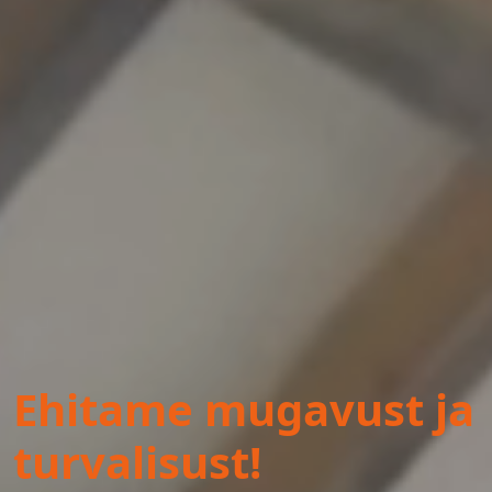
Ehitame mugavust ja
turvalisust!