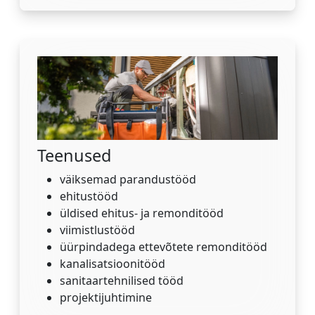
Teenused
väiksemad parandustööd
ehitustööd
üldised ehitus- ja remonditööd
viimistlustööd
üürpindadega ettevõtete remonditööd
kanalisatsioonitööd
sanitaartehnilised tööd
projektijuhtimine