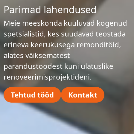
Parimad lahendused
Meie meeskonda kuuluvad kogenud
spetsialistid, kes suudavad teostada
erineva keerukusega remonditöid,
alates väiksematest
parandustöödest kuni ulatuslike
renoveerimisprojektideni.
Tehtud tööd
Kontakt