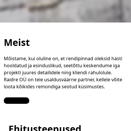
Meist
Mõistame, kui oluline on, et rendipinnad oleksid hästi
hooldatud ja esinduslikud, seetõttu keskendume iga
projekti juures detailidele ning kliendi rahulolule.
Raidre OÜ on teie usaldusväärne partner, kellele võite
loota kõikides remondiga seotud küsimustes.
Contact Us
Ehitusteenused