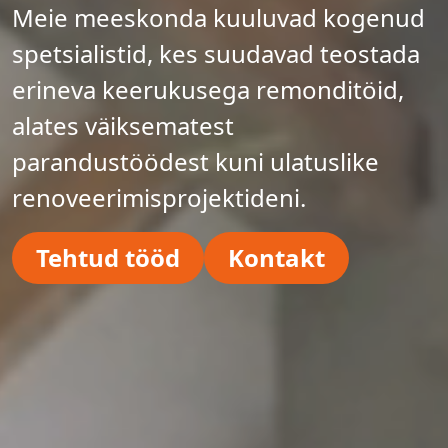
Meie meeskonda kuuluvad kogenud
spetsialistid, kes suudavad teostada
erineva keerukusega remonditöid,
alates väiksematest
parandustöödest kuni ulatuslike
renoveerimisprojektideni.
Tehtud tööd
Kontakt