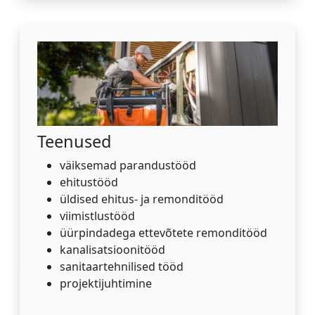
Teenused
väiksemad parandustööd
ehitustööd
üldised ehitus- ja remonditööd
viimistlustööd
üürpindadega ettevõtete remonditööd
kanalisatsioonitööd
sanitaartehnilised tööd
projektijuhtimine