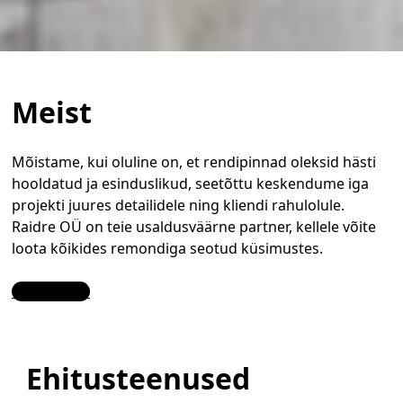
Meist
Mõistame, kui oluline on, et rendipinnad oleksid hästi
hooldatud ja esinduslikud, seetõttu keskendume iga
projekti juures detailidele ning kliendi rahulolule.
Raidre OÜ on teie usaldusväärne partner, kellele võite
loota kõikides remondiga seotud küsimustes.
Contact Us
Ehitusteenused