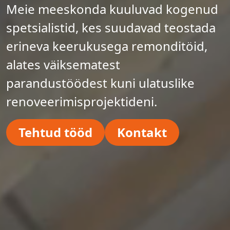
Meie meeskonda kuuluvad kogenud
spetsialistid, kes suudavad teostada
erineva keerukusega remonditöid,
alates väiksematest
parandustöödest kuni ulatuslike
renoveerimisprojektideni.
Tehtud tööd
Kontakt