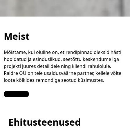
Meist
Mõistame, kui oluline on, et rendipinnad oleksid hästi
hooldatud ja esinduslikud, seetõttu keskendume iga
projekti juures detailidele ning kliendi rahulolule.
Raidre OÜ on teie usaldusväärne partner, kellele võite
loota kõikides remondiga seotud küsimustes.
Contact Us
Ehitusteenused