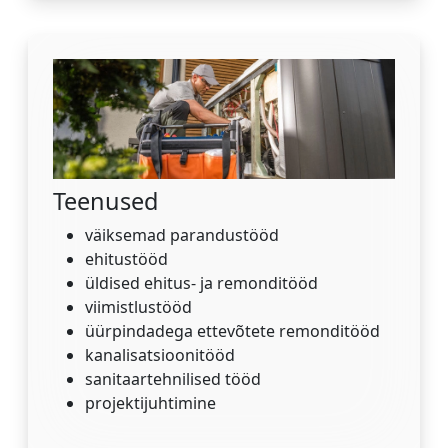
Teenused
väiksemad parandustööd
ehitustööd
üldised ehitus- ja remonditööd
viimistlustööd
üürpindadega ettevõtete remonditööd
kanalisatsioonitööd
sanitaartehnilised tööd
projektijuhtimine