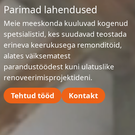
Parimad lahendused
Meie meeskonda kuuluvad kogenud
spetsialistid, kes suudavad teostada
erineva keerukusega remonditöid,
alates väiksematest
parandustöödest kuni ulatuslike
renoveerimisprojektideni.
Tehtud tööd
Kontakt