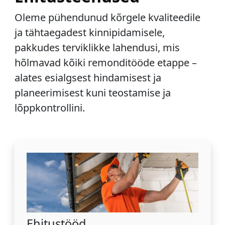
Oleme pühendunud kõrgele kvaliteedile
ja tähtaegadest kinnipidamisele,
pakkudes terviklikke lahendusi, mis
hõlmavad kõiki remonditööde etappe –
alates esialgsest hindamisest ja
planeerimisest kuni teostamise ja
lõppkontrollini.
Ehitustööd