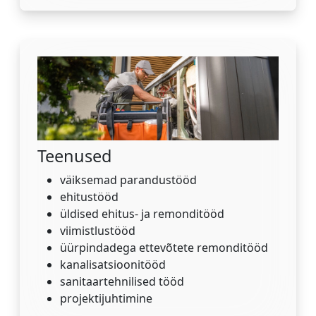
Teenused
väiksemad parandustööd
ehitustööd
üldised ehitus- ja remonditööd
viimistlustööd
üürpindadega ettevõtete remonditööd
kanalisatsioonitööd
sanitaartehnilised tööd
projektijuhtimine