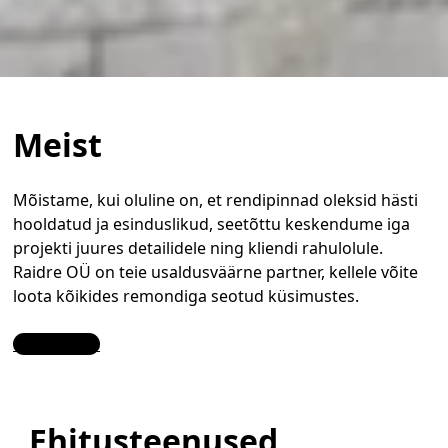
Meist
Mõistame, kui oluline on, et rendipinnad oleksid hästi
hooldatud ja esinduslikud, seetõttu keskendume iga
projekti juures detailidele ning kliendi rahulolule.
Raidre OÜ on teie usaldusväärne partner, kellele võite
loota kõikides remondiga seotud küsimustes.
Contact Us
Ehitusteenused