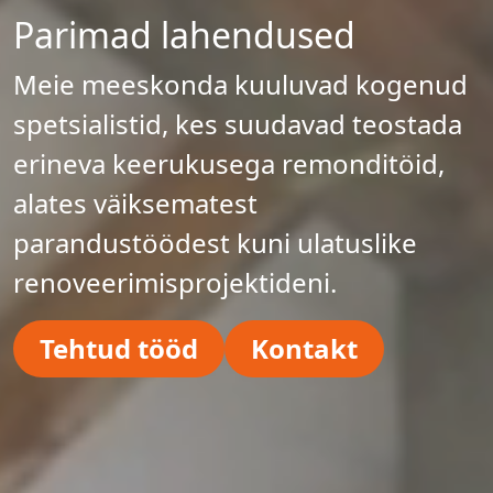
Parimad lahendused
Meie meeskonda kuuluvad kogenud
spetsialistid, kes suudavad teostada
erineva keerukusega remonditöid,
alates väiksematest
parandustöödest kuni ulatuslike
renoveerimisprojektideni.
Tehtud tööd
Kontakt