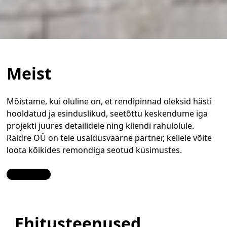
Meist
Mõistame, kui oluline on, et rendipinnad oleksid hästi
hooldatud ja esinduslikud, seetõttu keskendume iga
projekti juures detailidele ning kliendi rahulolule.
Raidre OÜ on teie usaldusväärne partner, kellele võite
loota kõikides remondiga seotud küsimustes.
Contact Us
Ehitusteenused