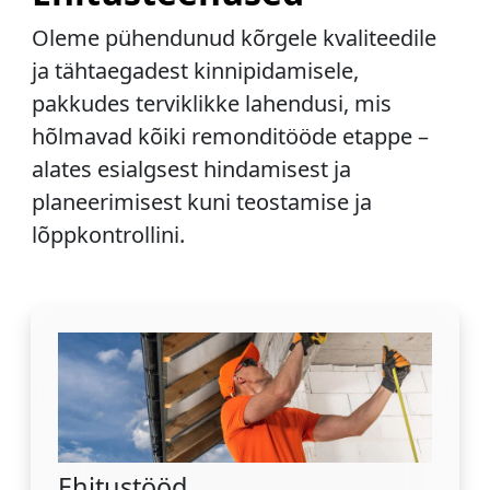
Oleme pühendunud kõrgele kvaliteedile
ja tähtaegadest kinnipidamisele,
pakkudes terviklikke lahendusi, mis
hõlmavad kõiki remonditööde etappe –
alates esialgsest hindamisest ja
planeerimisest kuni teostamise ja
lõppkontrollini.
Ehitustööd