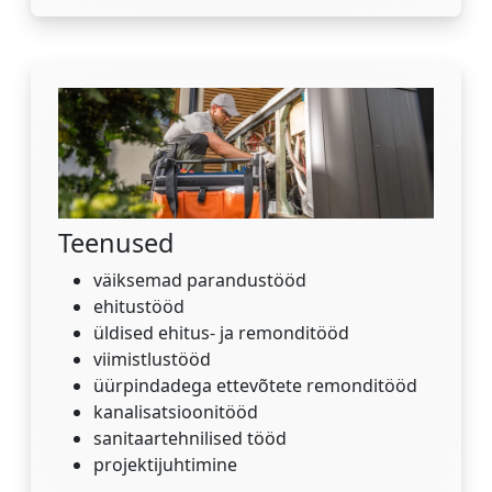
Teenused
väiksemad parandustööd
ehitustööd
üldised ehitus- ja remonditööd
viimistlustööd
üürpindadega ettevõtete remonditööd
kanalisatsioonitööd
sanitaartehnilised tööd
projektijuhtimine