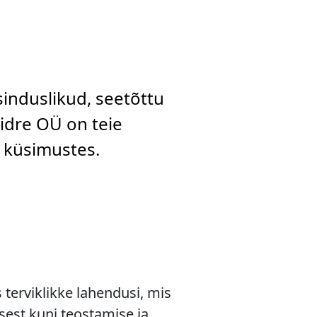
sinduslikud, seetõttu
aidre OÜ on teie
d küsimustes.
terviklikke lahendusi, mis
sest kuni teostamise ja