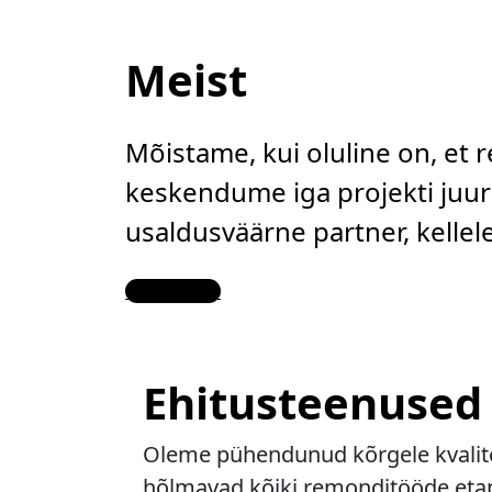
Meist
Mõistame, kui oluline on, et 
keskendume iga projekti juure
usaldusväärne partner, kelle
Contact Us
Ehitusteenused
Oleme pühendunud kõrgele kvalitee
hõlmavad kõiki remonditööde etapp