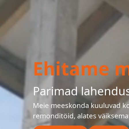
Ehitame mu
Parimad lahendu
Meie meeskonda kuuluvad kog
remonditöid, alates väiksema