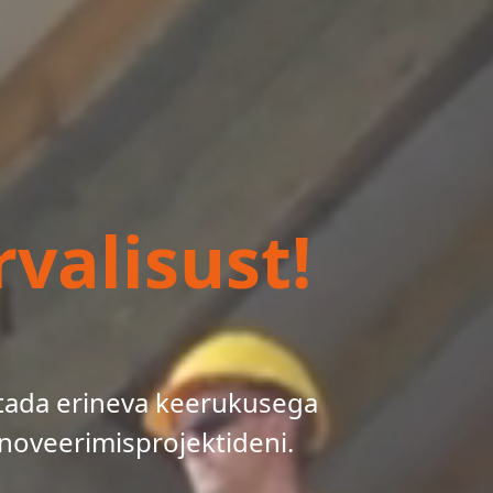
valisust!
tada erineva keerukusega
noveerimisprojektideni.