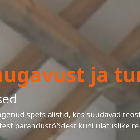
gavust ja tur
sed
enud spetsialistid, kes suudavad teos
test parandustöödest kuni ulatuslike re