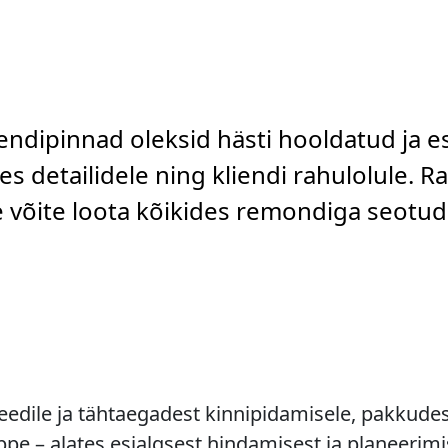
rendipinnad oleksid hästi hooldatud ja e
s detailidele ning kliendi rahulolule. R
le võite loota kõikides remondiga seotu
dile ja tähtaegadest kinnipidamisele, pakkudes 
e – alates esialgsest hindamisest ja planeerimi