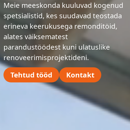
Meie meeskonda kuuluvad kogenud
spetsialistid, kes suudavad teostada
erineva keerukusega remonditöid,
alates väiksematest
parandustöödest kuni ulatuslike
renoveerimisprojektideni.
Tehtud tööd
Kontakt