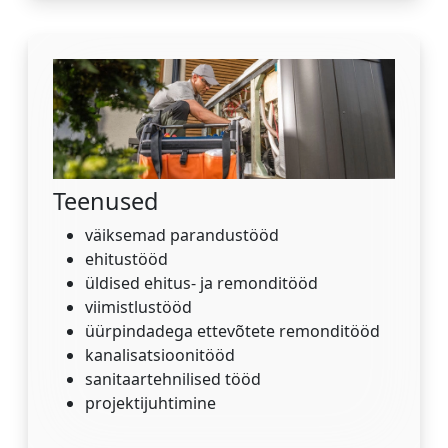
Teenused
väiksemad parandustööd
ehitustööd
üldised ehitus- ja remonditööd
viimistlustööd
üürpindadega ettevõtete remonditööd
kanalisatsioonitööd
sanitaartehnilised tööd
projektijuhtimine