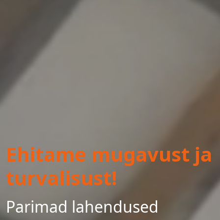
Ehitame mugavust ja
turvalisust!
Parimad lahendused