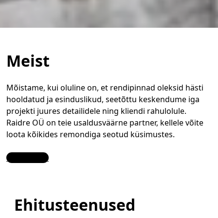
Meist
Mõistame, kui oluline on, et rendipinnad oleksid hästi
hooldatud ja esinduslikud, seetõttu keskendume iga
projekti juures detailidele ning kliendi rahulolule.
Raidre OÜ on teie usaldusväärne partner, kellele võite
loota kõikides remondiga seotud küsimustes.
Contact Us
Ehitusteenused