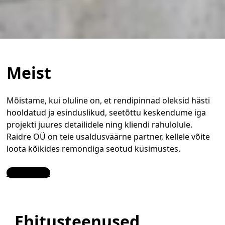
Meist
Mõistame, kui oluline on, et rendipinnad oleksid hästi
hooldatud ja esinduslikud, seetõttu keskendume iga
projekti juures detailidele ning kliendi rahulolule.
Raidre OÜ on teie usaldusväärne partner, kellele võite
loota kõikides remondiga seotud küsimustes.
Contact Us
Ehitusteenused