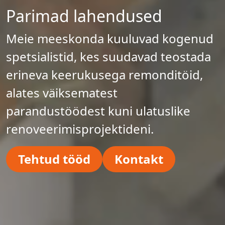
Parimad lahendused
Meie meeskonda kuuluvad kogenud
spetsialistid, kes suudavad teostada
erineva keerukusega remonditöid,
alates väiksematest
parandustöödest kuni ulatuslike
renoveerimisprojektideni.
Tehtud tööd
Kontakt