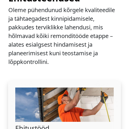
Oleme pühendunud kõrgele kvaliteedile
ja tähtaegadest kinnipidamisele,
pakkudes terviklikke lahendusi, mis
hõlmavad kõiki remonditööde etappe –
alates esialgsest hindamisest ja
planeerimisest kuni teostamise ja
lõppkontrollini.
Ehitustööd