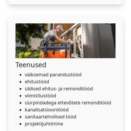
Teenused
väiksemad parandustööd
ehitustööd
üldised ehitus- ja remonditööd
viimistlustööd
üürpindadega ettevõtete remonditööd
kanalisatsioonitööd
sanitaartehnilised tööd
projektijuhtimine