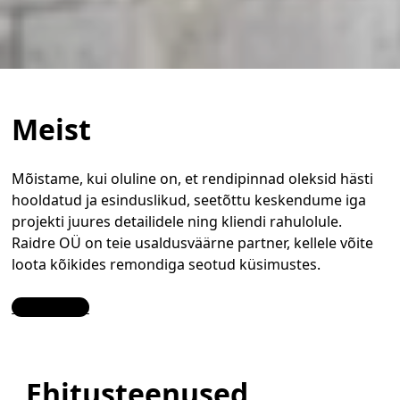
Meist
Mõistame, kui oluline on, et rendipinnad oleksid hästi
hooldatud ja esinduslikud, seetõttu keskendume iga
projekti juures detailidele ning kliendi rahulolule.
Raidre OÜ on teie usaldusväärne partner, kellele võite
loota kõikides remondiga seotud küsimustes.
Contact Us
Ehitusteenused