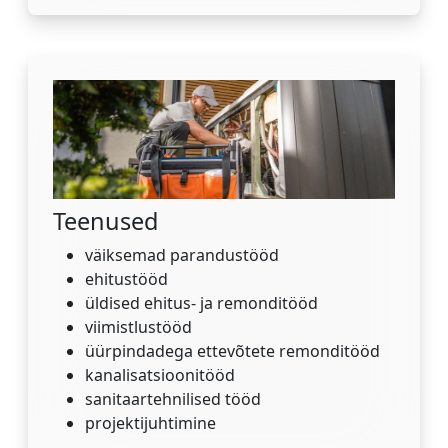
Teenused
väiksemad parandustööd
ehitustööd
üldised ehitus- ja remonditööd
viimistlustööd
üürpindadega ettevõtete remonditööd
kanalisatsioonitööd
sanitaartehnilised tööd
projektijuhtimine