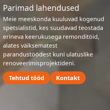
Parimad lahendused
Meie meeskonda kuuluvad kogenud
spetsialistid, kes suudavad teostada
erineva keerukusega remonditöid,
alates väiksematest
parandustöödest kuni ulatuslike
renoveerimisprojektideni.
Tehtud tööd
Kontakt