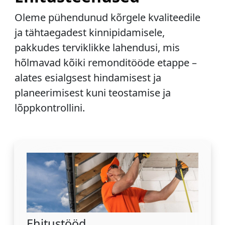
Oleme pühendunud kõrgele kvaliteedile
ja tähtaegadest kinnipidamisele,
pakkudes terviklikke lahendusi, mis
hõlmavad kõiki remonditööde etappe –
alates esialgsest hindamisest ja
planeerimisest kuni teostamise ja
lõppkontrollini.
Ehitustööd