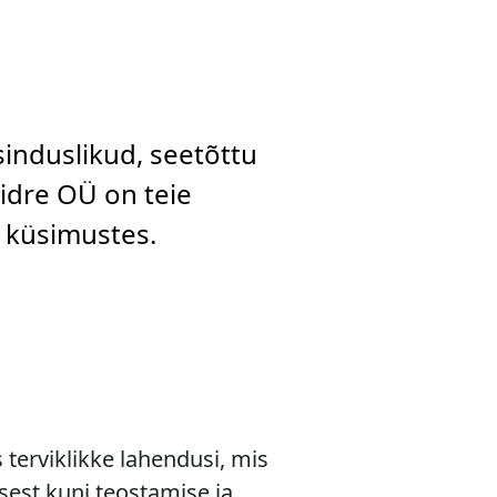
sinduslikud, seetõttu
aidre OÜ on teie
d küsimustes.
terviklikke lahendusi, mis
sest kuni teostamise ja