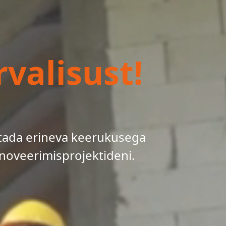
valisust!
tada erineva keerukusega
noveerimisprojektideni.