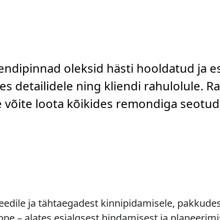
rendipinnad oleksid hästi hooldatud ja e
s detailidele ning kliendi rahulolule. R
le võite loota kõikides remondiga seotu
dile ja tähtaegadest kinnipidamisele, pakkudes 
e – alates esialgsest hindamisest ja planeerimi