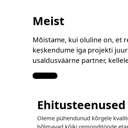
Meist
Mõistame, kui oluline on, et 
keskendume iga projekti juure
usaldusväärne partner, kelle
Contact Us
Ehitusteenused
Oleme pühendunud kõrgele kvalitee
hõlmavad kõiki remonditööde etapp