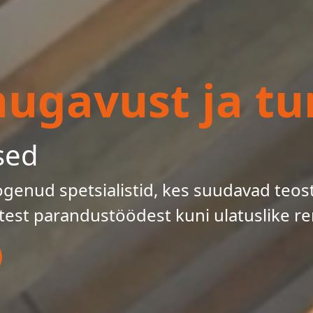
gavust ja tur
sed
enud spetsialistid, kes suudavad teos
test parandustöödest kuni ulatuslike re