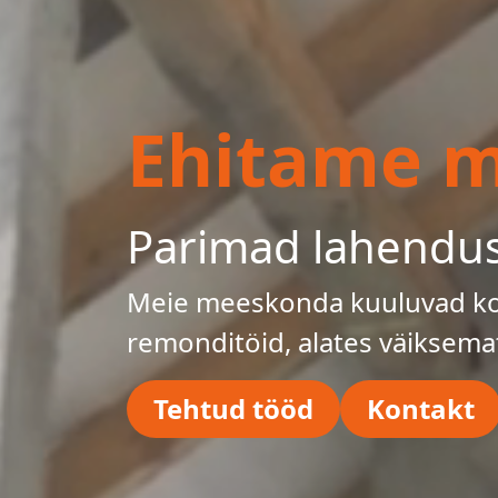
Ehitame mu
Parimad lahendu
Meie meeskonda kuuluvad kog
remonditöid, alates väiksema
Tehtud tööd
Kontakt