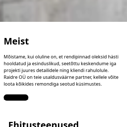
Meist
Mõistame, kui oluline on, et rendipinnad oleksid hästi
hooldatud ja esinduslikud, seetõttu keskendume iga
projekti juures detailidele ning kliendi rahulolule.
Raidre OÜ on teie usaldusväärne partner, kellele võite
loota kõikides remondiga seotud küsimustes.
Contact Us
Ehitusteenused