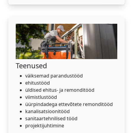
Teenused
väiksemad parandustööd
ehitustööd
üldised ehitus- ja remonditööd
viimistlustööd
üürpindadega ettevõtete remonditööd
kanalisatsioonitööd
sanitaartehnilised tööd
projektijuhtimine