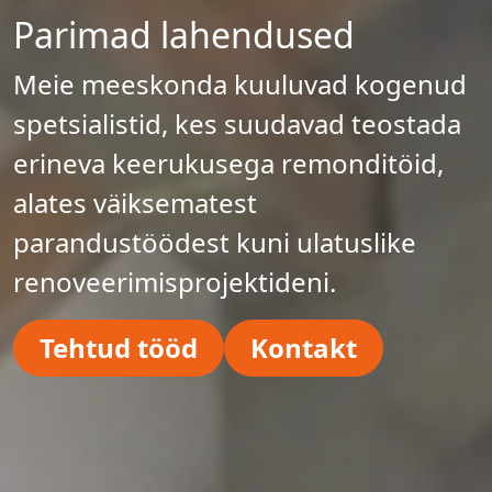
Parimad lahendused
Meie meeskonda kuuluvad kogenud
spetsialistid, kes suudavad teostada
erineva keerukusega remonditöid,
alates väiksematest
parandustöödest kuni ulatuslike
renoveerimisprojektideni.
Tehtud tööd
Kontakt