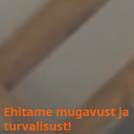
Ehitame mugavust ja
turvalisust!