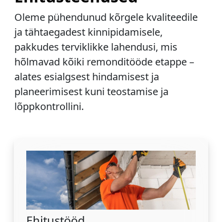
Oleme pühendunud kõrgele kvaliteedile
ja tähtaegadest kinnipidamisele,
pakkudes terviklikke lahendusi, mis
hõlmavad kõiki remonditööde etappe –
alates esialgsest hindamisest ja
planeerimisest kuni teostamise ja
lõppkontrollini.
Ehitustööd