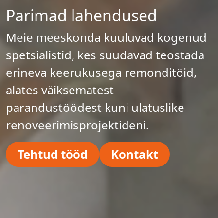
Parimad lahendused
Meie meeskonda kuuluvad kogenud
spetsialistid, kes suudavad teostada
erineva keerukusega remonditöid,
alates väiksematest
parandustöödest kuni ulatuslike
renoveerimisprojektideni.
Tehtud tööd
Kontakt