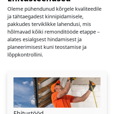
Oleme pühendunud kõrgele kvaliteedile
ja tähtaegadest kinnipidamisele,
pakkudes terviklikke lahendusi, mis
hõlmavad kõiki remonditööde etappe –
alates esialgsest hindamisest ja
planeerimisest kuni teostamise ja
lõppkontrollini.
Ehitustööd