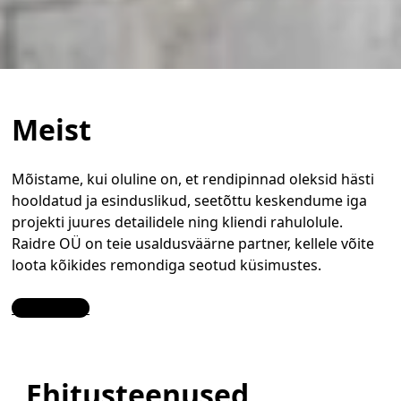
Meist
Mõistame, kui oluline on, et rendipinnad oleksid hästi
hooldatud ja esinduslikud, seetõttu keskendume iga
projekti juures detailidele ning kliendi rahulolule.
Raidre OÜ on teie usaldusväärne partner, kellele võite
loota kõikides remondiga seotud küsimustes.
Contact Us
Ehitusteenused