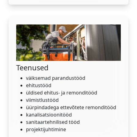
Teenused
väiksemad parandustööd
ehitustööd
üldised ehitus- ja remonditööd
viimistlustööd
üürpindadega ettevõtete remonditööd
kanalisatsioonitööd
sanitaartehnilised tööd
projektijuhtimine