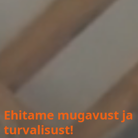
Ehitame mugavust ja
turvalisust!