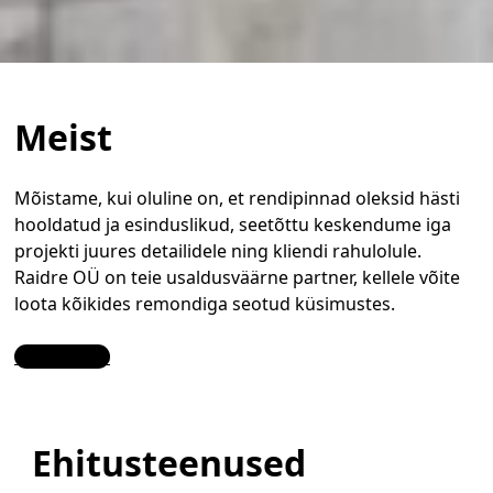
Meist
Mõistame, kui oluline on, et rendipinnad oleksid hästi
hooldatud ja esinduslikud, seetõttu keskendume iga
projekti juures detailidele ning kliendi rahulolule.
Raidre OÜ on teie usaldusväärne partner, kellele võite
loota kõikides remondiga seotud küsimustes.
Contact Us
Ehitusteenused