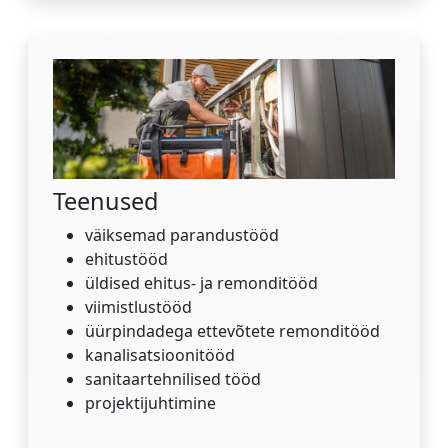
Teenused
väiksemad parandustööd
ehitustööd
üldised ehitus- ja remonditööd
viimistlustööd
üürpindadega ettevõtete remonditööd
kanalisatsioonitööd
sanitaartehnilised tööd
projektijuhtimine