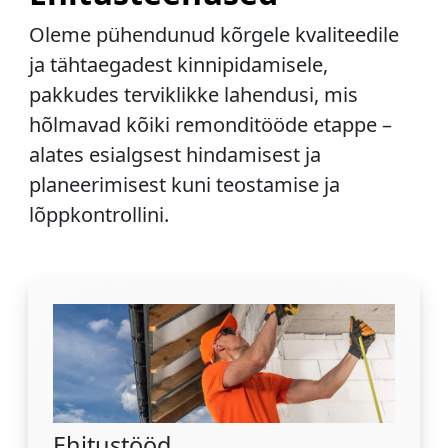
Oleme pühendunud kõrgele kvaliteedile
ja tähtaegadest kinnipidamisele,
pakkudes terviklikke lahendusi, mis
hõlmavad kõiki remonditööde etappe –
alates esialgsest hindamisest ja
planeerimisest kuni teostamise ja
lõppkontrollini.
Ehitustööd