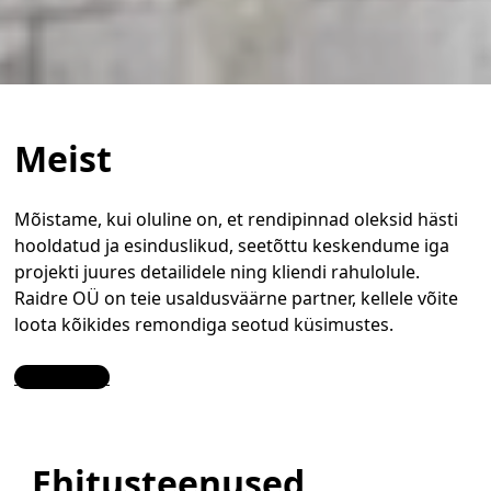
Meist
Mõistame, kui oluline on, et rendipinnad oleksid hästi
hooldatud ja esinduslikud, seetõttu keskendume iga
projekti juures detailidele ning kliendi rahulolule.
Raidre OÜ on teie usaldusväärne partner, kellele võite
loota kõikides remondiga seotud küsimustes.
Contact Us
Ehitusteenused