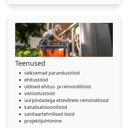
Teenused
väiksemad parandustööd
ehitustööd
üldised ehitus- ja remonditööd
viimistlustööd
üürpindadega ettevõtete remonditööd
kanalisatsioonitööd
sanitaartehnilised tööd
projektijuhtimine