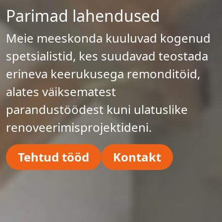
Parimad lahendused
Meie meeskonda kuuluvad kogenud
spetsialistid, kes suudavad teostada
erineva keerukusega remonditöid,
alates väiksematest
parandustöödest kuni ulatuslike
renoveerimisprojektideni.
Tehtud tööd
Kontakt