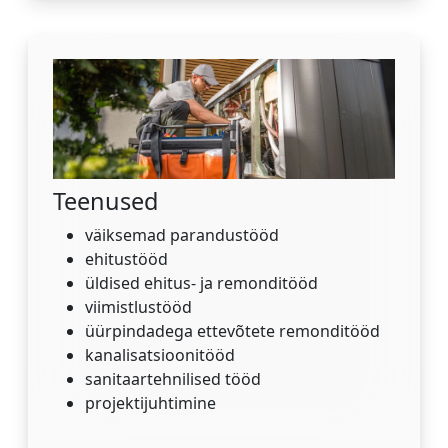
Teenused
väiksemad parandustööd
ehitustööd
üldised ehitus- ja remonditööd
viimistlustööd
üürpindadega ettevõtete remonditööd
kanalisatsioonitööd
sanitaartehnilised tööd
projektijuhtimine