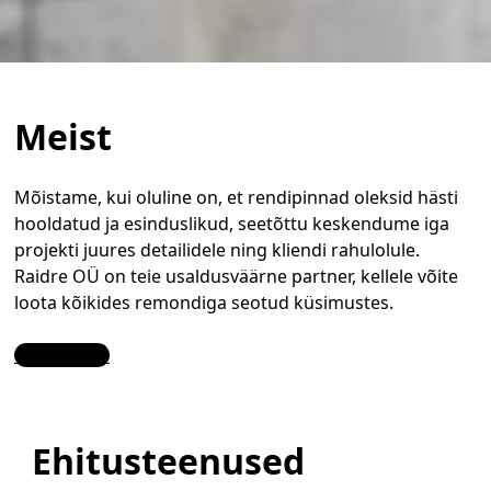
Meist
Mõistame, kui oluline on, et rendipinnad oleksid hästi
hooldatud ja esinduslikud, seetõttu keskendume iga
projekti juures detailidele ning kliendi rahulolule.
Raidre OÜ on teie usaldusväärne partner, kellele võite
loota kõikides remondiga seotud küsimustes.
Contact Us
Ehitusteenused