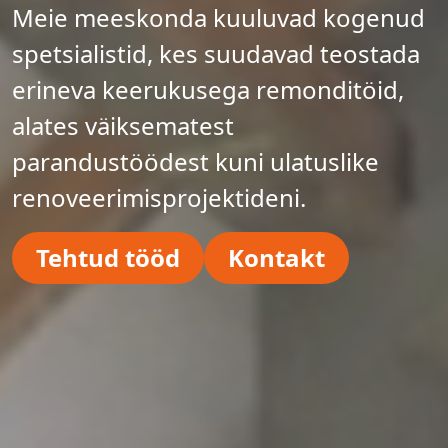
Meie meeskonda kuuluvad kogenud
spetsialistid, kes suudavad teostada
erineva keerukusega remonditöid,
alates väiksematest
parandustöödest kuni ulatuslike
renoveerimisprojektideni.
Tehtud tööd
Kontakt