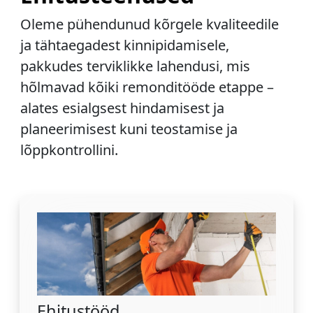
Oleme pühendunud kõrgele kvaliteedile
ja tähtaegadest kinnipidamisele,
pakkudes terviklikke lahendusi, mis
hõlmavad kõiki remonditööde etappe –
alates esialgsest hindamisest ja
planeerimisest kuni teostamise ja
lõppkontrollini.
Ehitustööd