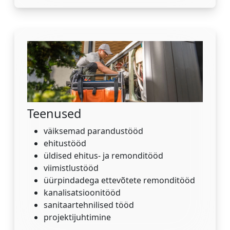
Teenused
väiksemad parandustööd
ehitustööd
üldised ehitus- ja remonditööd
viimistlustööd
üürpindadega ettevõtete remonditööd
kanalisatsioonitööd
sanitaartehnilised tööd
projektijuhtimine