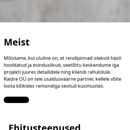
Meist
Mõistame, kui oluline on, et rendipinnad oleksid hästi
hooldatud ja esinduslikud, seetõttu keskendume iga
projekti juures detailidele ning kliendi rahulolule.
Raidre OÜ on teie usaldusväärne partner, kellele võite
loota kõikides remondiga seotud küsimustes.
Contact Us
Ehitusteenused