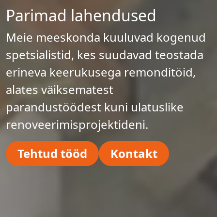
Parimad lahendused
Meie meeskonda kuuluvad kogenud
spetsialistid, kes suudavad teostada
erineva keerukusega remonditöid,
alates väiksematest
parandustöödest kuni ulatuslike
renoveerimisprojektideni.
Tehtud tööd
Kontakt