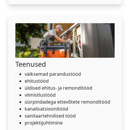
Teenused
väiksemad parandustööd
ehitustööd
üldised ehitus- ja remonditööd
viimistlustööd
üürpindadega ettevõtete remonditööd
kanalisatsioonitööd
sanitaartehnilised tööd
projektijuhtimine