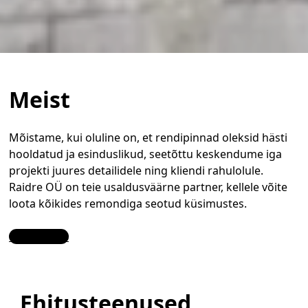
Meist
Mõistame, kui oluline on, et rendipinnad oleksid hästi
hooldatud ja esinduslikud, seetõttu keskendume iga
projekti juures detailidele ning kliendi rahulolule.
Raidre OÜ on teie usaldusväärne partner, kellele võite
loota kõikides remondiga seotud küsimustes.
Contact Us
Ehitusteenused