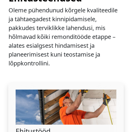
Oleme pühendunud kõrgele kvaliteedile
ja tähtaegadest kinnipidamisele,
pakkudes terviklikke lahendusi, mis
hõlmavad kõiki remonditööde etappe –
alates esialgsest hindamisest ja
planeerimisest kuni teostamise ja
lõppkontrollini.
Ehitustööd