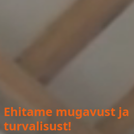
Ehitame mugavust ja
turvalisust!