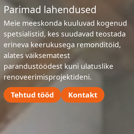
Parimad lahendused
Meie meeskonda kuuluvad kogenud
spetsialistid, kes suudavad teostada
erineva keerukusega remonditöid,
alates väiksematest
parandustöödest kuni ulatuslike
renoveerimisprojektideni.
Tehtud tööd
Kontakt