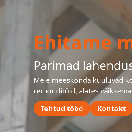
Ehitame mu
Parimad lahendu
Meie meeskonda kuuluvad kog
remonditöid, alates väiksema
Tehtud tööd
Kontakt