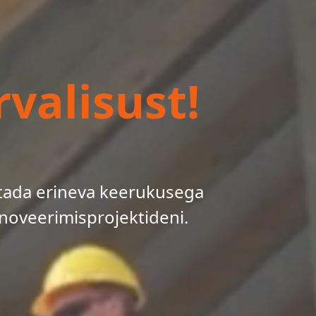
valisust!
tada erineva keerukusega
noveerimisprojektideni.