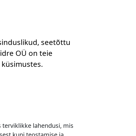
sinduslikud, seetõttu
aidre OÜ on teie
d küsimustes.
terviklikke lahendusi, mis
sest kuni teostamise ja