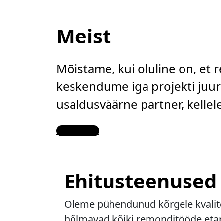
Meist
Mõistame, kui oluline on, et 
keskendume iga projekti juure
usaldusväärne partner, kelle
Contact Us
Ehitusteenused
Oleme pühendunud kõrgele kvalitee
hõlmavad kõiki remonditööde etapp