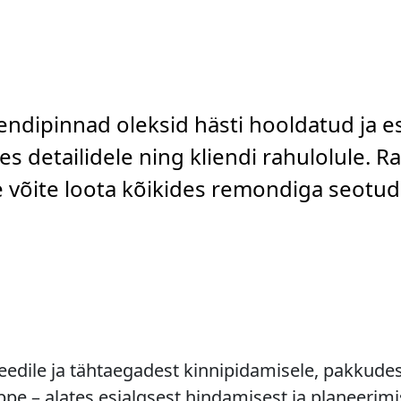
rendipinnad oleksid hästi hooldatud ja e
s detailidele ning kliendi rahulolule. R
le võite loota kõikides remondiga seotu
dile ja tähtaegadest kinnipidamisele, pakkudes 
e – alates esialgsest hindamisest ja planeerimi