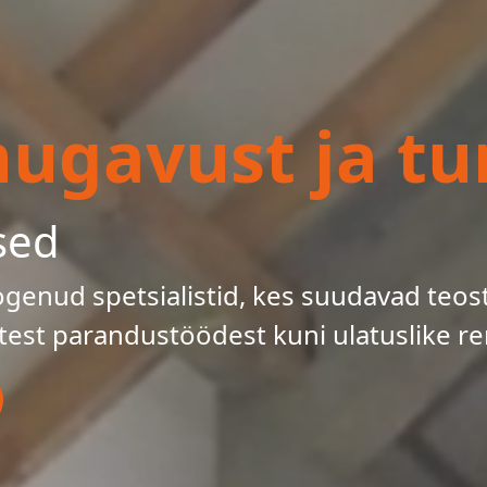
gavust ja tur
sed
enud spetsialistid, kes suudavad teos
test parandustöödest kuni ulatuslike re