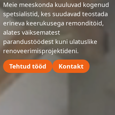
Meie meeskonda kuuluvad kogenud
spetsialistid, kes suudavad teostada
erineva keerukusega remonditöid,
alates väiksematest
parandustöödest kuni ulatuslike
renoveerimisprojektideni.
Tehtud tööd
Kontakt