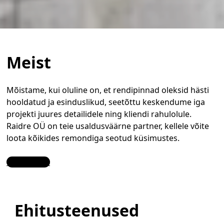
Meist
Mõistame, kui oluline on, et rendipinnad oleksid hästi
hooldatud ja esinduslikud, seetõttu keskendume iga
projekti juures detailidele ning kliendi rahulolule.
Raidre OÜ on teie usaldusväärne partner, kellele võite
loota kõikides remondiga seotud küsimustes.
Contact Us
Ehitusteenused