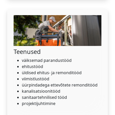
Teenused
väiksemad parandustööd
ehitustööd
üldised ehitus- ja remonditööd
viimistlustööd
üürpindadega ettevõtete remonditööd
kanalisatsioonitööd
sanitaartehnilised tööd
projektijuhtimine