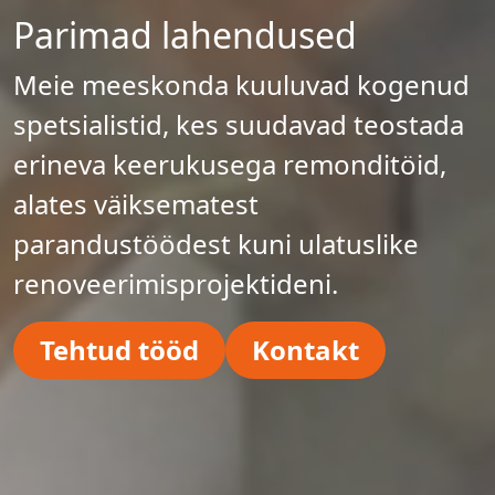
Parimad lahendused
Meie meeskonda kuuluvad kogenud
spetsialistid, kes suudavad teostada
erineva keerukusega remonditöid,
alates väiksematest
parandustöödest kuni ulatuslike
renoveerimisprojektideni.
Tehtud tööd
Kontakt