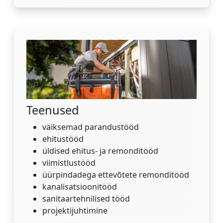
Teenused
väiksemad parandustööd
ehitustööd
üldised ehitus- ja remonditööd
viimistlustööd
üürpindadega ettevõtete remonditööd
kanalisatsioonitööd
sanitaartehnilised tööd
projektijuhtimine