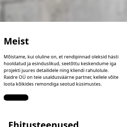
Meist
Mõistame, kui oluline on, et rendipinnad oleksid hästi
hooldatud ja esinduslikud, seetõttu keskendume iga
projekti juures detailidele ning kliendi rahulolule.
Raidre OÜ on teie usaldusväärne partner, kellele võite
loota kõikides remondiga seotud küsimustes.
Contact Us
Ehitusteenused