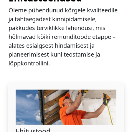
Oleme pühendunud kõrgele kvaliteedile
ja tähtaegadest kinnipidamisele,
pakkudes terviklikke lahendusi, mis
hõlmavad kõiki remonditööde etappe –
alates esialgsest hindamisest ja
planeerimisest kuni teostamise ja
lõppkontrollini.
Ehitustööd