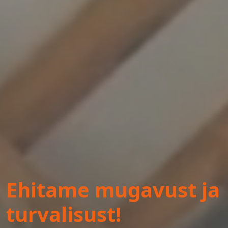
Ehitame mugavust ja
turvalisust!