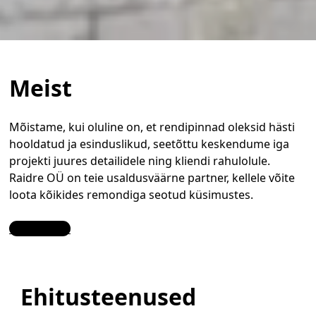
Meist
Mõistame, kui oluline on, et rendipinnad oleksid hästi
hooldatud ja esinduslikud, seetõttu keskendume iga
projekti juures detailidele ning kliendi rahulolule.
Raidre OÜ on teie usaldusväärne partner, kellele võite
loota kõikides remondiga seotud küsimustes.
Contact Us
Ehitusteenused