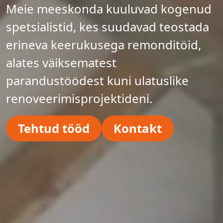
Meie meeskonda kuuluvad kogenud
spetsialistid, kes suudavad teostada
erineva keerukusega remonditöid,
alates väiksematest
parandustöödest kuni ulatuslike
renoveerimisprojektideni.
Tehtud tööd
Kontakt