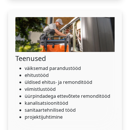
Teenused
väiksemad parandustööd
ehitustööd
üldised ehitus- ja remonditööd
viimistlustööd
üürpindadega ettevõtete remonditööd
kanalisatsioonitööd
sanitaartehnilised tööd
projektijuhtimine