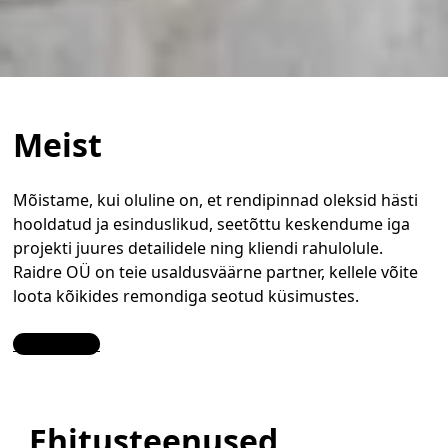
Meist
Mõistame, kui oluline on, et rendipinnad oleksid hästi
hooldatud ja esinduslikud, seetõttu keskendume iga
projekti juures detailidele ning kliendi rahulolule.
Raidre OÜ on teie usaldusväärne partner, kellele võite
loota kõikides remondiga seotud küsimustes.
Contact Us
Ehitusteenused