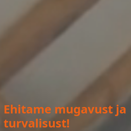
Ehitame mugavust ja
turvalisust!