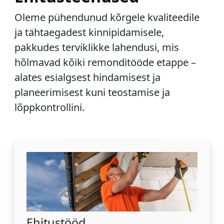
Oleme pühendunud kõrgele kvaliteedile
ja tähtaegadest kinnipidamisele,
pakkudes terviklikke lahendusi, mis
hõlmavad kõiki remonditööde etappe –
alates esialgsest hindamisest ja
planeerimisest kuni teostamise ja
lõppkontrollini.
Ehitustööd