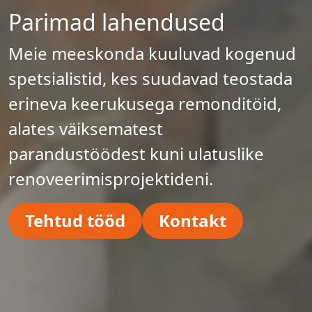
Parimad lahendused
Meie meeskonda kuuluvad kogenud
spetsialistid, kes suudavad teostada
erineva keerukusega remonditöid,
alates väiksematest
parandustöödest kuni ulatuslike
renoveerimisprojektideni.
Tehtud tööd
Kontakt