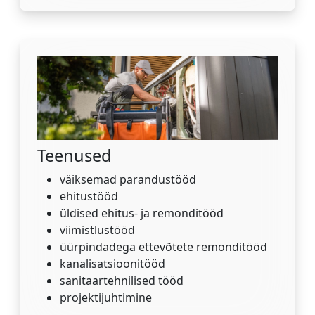
Teenused
väiksemad parandustööd
ehitustööd
üldised ehitus- ja remonditööd
viimistlustööd
üürpindadega ettevõtete remonditööd
kanalisatsioonitööd
sanitaartehnilised tööd
projektijuhtimine