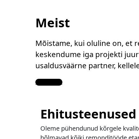
Meist
Mõistame, kui oluline on, et 
keskendume iga projekti juure
usaldusväärne partner, kelle
Contact Us
Ehitusteenused
Oleme pühendunud kõrgele kvalitee
hõlmavad kõiki remonditööde etapp