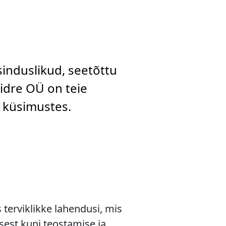
sinduslikud, seetõttu
aidre OÜ on teie
d küsimustes.
terviklikke lahendusi, mis
sest kuni teostamise ja