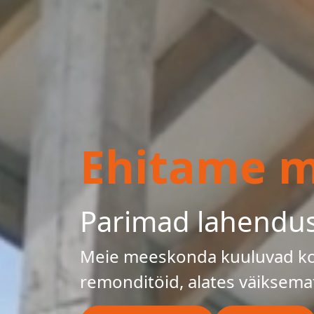
Ehitame mu
Parimad lahendu
Meie meeskonda kuuluvad kog
remonditöid, alates väiksema