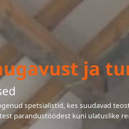
gavust ja tur
sed
enud spetsialistid, kes suudavad teos
test parandustöödest kuni ulatuslike re