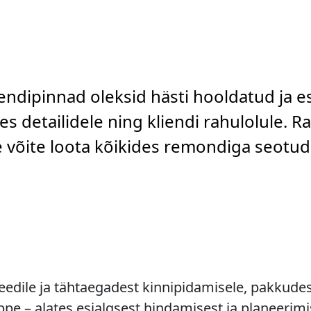
rendipinnad oleksid hästi hooldatud ja e
s detailidele ning kliendi rahulolule. R
le võite loota kõikides remondiga seotu
dile ja tähtaegadest kinnipidamisele, pakkudes 
e – alates esialgsest hindamisest ja planeerimi