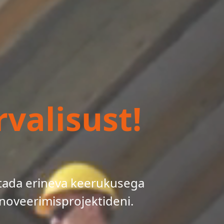
valisust!
tada erineva keerukusega
noveerimisprojektideni.