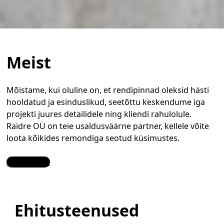
Meist
Mõistame, kui oluline on, et rendipinnad oleksid hästi
hooldatud ja esinduslikud, seetõttu keskendume iga
projekti juures detailidele ning kliendi rahulolule.
Raidre OÜ on teie usaldusväärne partner, kellele võite
loota kõikides remondiga seotud küsimustes.
Contact Us
Ehitusteenused