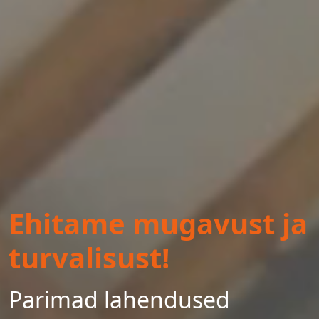
Ehitame mugavust ja
turvalisust!
Parimad lahendused