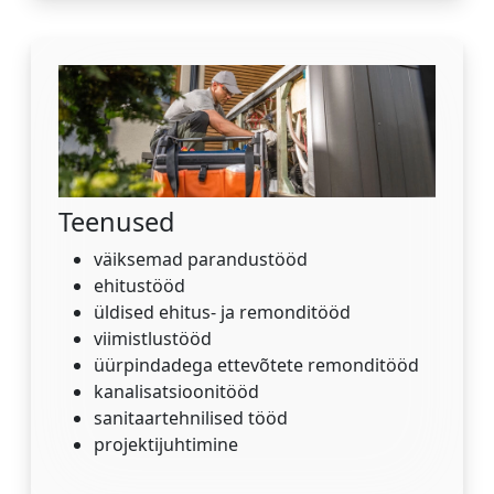
Teenused
väiksemad parandustööd
ehitustööd
üldised ehitus- ja remonditööd
viimistlustööd
üürpindadega ettevõtete remonditööd
kanalisatsioonitööd
sanitaartehnilised tööd
projektijuhtimine