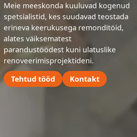
Meie meeskonda kuuluvad kogenud
spetsialistid, kes suudavad teostada
erineva keerukusega remonditöid,
alates väiksematest
parandustöödest kuni ulatuslike
renoveerimisprojektideni.
Tehtud tööd
Kontakt