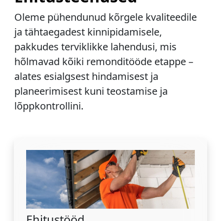
Oleme pühendunud kõrgele kvaliteedile
ja tähtaegadest kinnipidamisele,
pakkudes terviklikke lahendusi, mis
hõlmavad kõiki remonditööde etappe –
alates esialgsest hindamisest ja
planeerimisest kuni teostamise ja
lõppkontrollini.
Ehitustööd