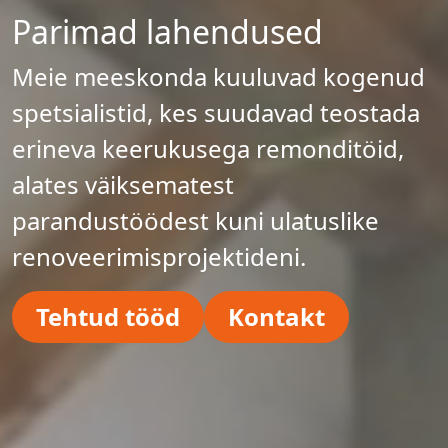
Parimad lahendused
Meie meeskonda kuuluvad kogenud
spetsialistid, kes suudavad teostada
erineva keerukusega remonditöid,
alates väiksematest
parandustöödest kuni ulatuslike
renoveerimisprojektideni.
Tehtud tööd
Kontakt