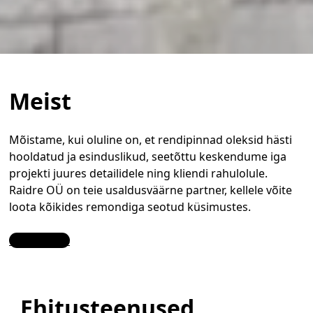
Meist
Mõistame, kui oluline on, et rendipinnad oleksid hästi
hooldatud ja esinduslikud, seetõttu keskendume iga
projekti juures detailidele ning kliendi rahulolule.
Raidre OÜ on teie usaldusväärne partner, kellele võite
loota kõikides remondiga seotud küsimustes.
Contact Us
Ehitusteenused