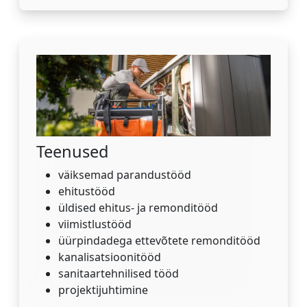
Teenused
väiksemad parandustööd
ehitustööd
üldised ehitus- ja remonditööd
viimistlustööd
üürpindadega ettevõtete remonditööd
kanalisatsioonitööd
sanitaartehnilised tööd
projektijuhtimine