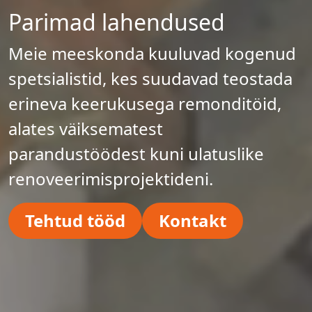
Parimad lahendused
Meie meeskonda kuuluvad kogenud
spetsialistid, kes suudavad teostada
erineva keerukusega remonditöid,
alates väiksematest
parandustöödest kuni ulatuslike
renoveerimisprojektideni.
Tehtud tööd
Kontakt