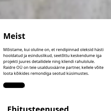
Meist
Mõistame, kui oluline on, et rendipinnad oleksid hästi
hooldatud ja esinduslikud, seetõttu keskendume iga
projekti juures detailidele ning kliendi rahulolule.
Raidre OÜ on teie usaldusväärne partner, kellele võite
loota kõikides remondiga seotud küsimustes.
Contact Us
Ehitusteenused