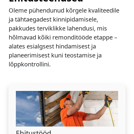
Oleme pühendunud kõrgele kvaliteedile
ja tähtaegadest kinnipidamisele,
pakkudes terviklikke lahendusi, mis
hõlmavad kõiki remonditööde etappe –
alates esialgsest hindamisest ja
planeerimisest kuni teostamise ja
lõppkontrollini.
Ehitustööd