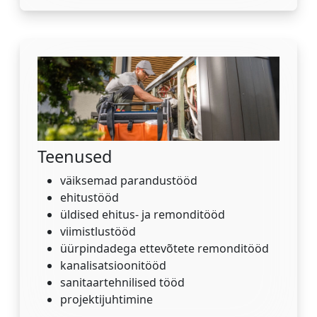
Teenused
väiksemad parandustööd
ehitustööd
üldised ehitus- ja remonditööd
viimistlustööd
üürpindadega ettevõtete remonditööd
kanalisatsioonitööd
sanitaartehnilised tööd
projektijuhtimine