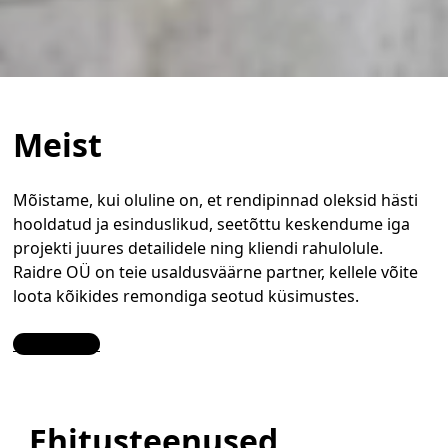
Meist
Mõistame, kui oluline on, et rendipinnad oleksid hästi
hooldatud ja esinduslikud, seetõttu keskendume iga
projekti juures detailidele ning kliendi rahulolule.
Raidre OÜ on teie usaldusväärne partner, kellele võite
loota kõikides remondiga seotud küsimustes.
Contact Us
Ehitusteenused