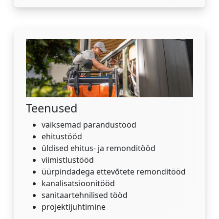
Teenused
väiksemad parandustööd
ehitustööd
üldised ehitus- ja remonditööd
viimistlustööd
üürpindadega ettevõtete remonditööd
kanalisatsioonitööd
sanitaartehnilised tööd
projektijuhtimine