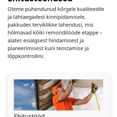
Oleme pühendunud kõrgele kvaliteedile
ja tähtaegadest kinnipidamisele,
pakkudes terviklikke lahendusi, mis
hõlmavad kõiki remonditööde etappe –
alates esialgsest hindamisest ja
planeerimisest kuni teostamise ja
lõppkontrollini.
Ehitustööd