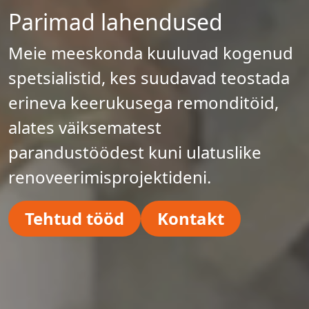
Parimad lahendused
Meie meeskonda kuuluvad kogenud
spetsialistid, kes suudavad teostada
erineva keerukusega remonditöid,
alates väiksematest
parandustöödest kuni ulatuslike
renoveerimisprojektideni.
Tehtud tööd
Kontakt