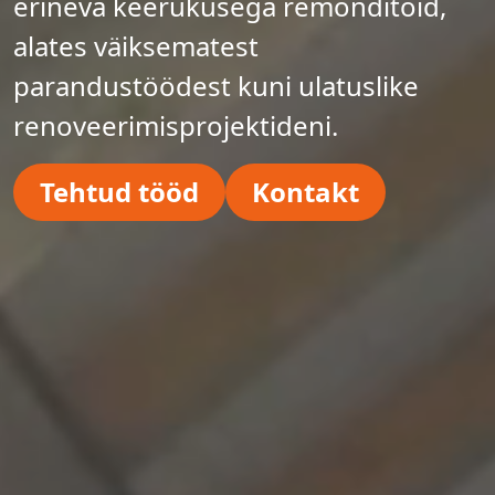
erineva keerukusega remonditöid,
alates väiksematest
parandustöödest kuni ulatuslike
renoveerimisprojektideni.
Tehtud tööd
Kontakt