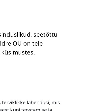
sinduslikud, seetõttu
aidre OÜ on teie
d küsimustes.
terviklikke lahendusi, mis
sest kuni teostamise ja