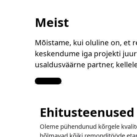
Meist
Mõistame, kui oluline on, et 
keskendume iga projekti juure
usaldusväärne partner, kelle
Contact Us
Ehitusteenused
Oleme pühendunud kõrgele kvalitee
hõlmavad kõiki remonditööde etapp