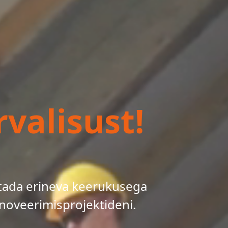
valisust!
tada erineva keerukusega
noveerimisprojektideni.