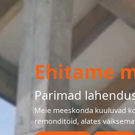
Ehitame mu
Parimad lahendu
Meie meeskonda kuuluvad kog
remonditöid, alates väiksema