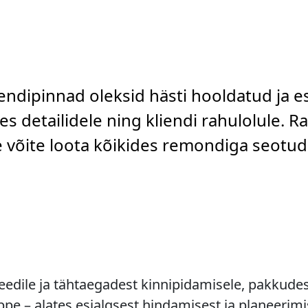
rendipinnad oleksid hästi hooldatud ja e
s detailidele ning kliendi rahulolule. R
le võite loota kõikides remondiga seotu
dile ja tähtaegadest kinnipidamisele, pakkudes 
e – alates esialgsest hindamisest ja planeerimi