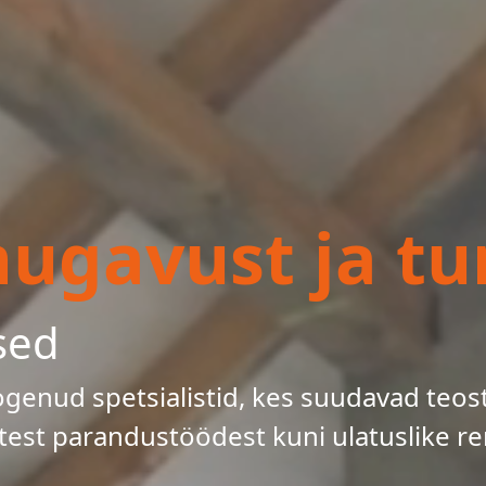
gavust ja tur
sed
enud spetsialistid, kes suudavad teos
test parandustöödest kuni ulatuslike re