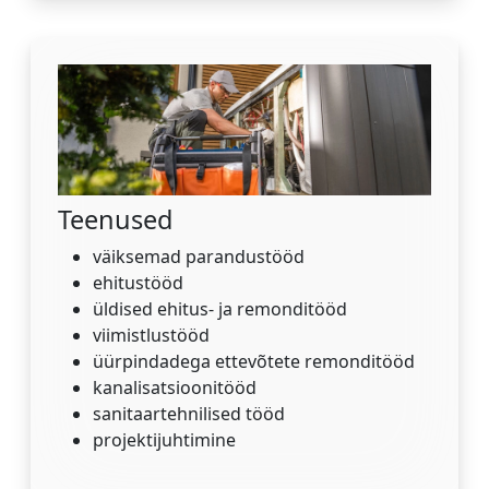
Teenused
väiksemad parandustööd
ehitustööd
üldised ehitus- ja remonditööd
viimistlustööd
üürpindadega ettevõtete remonditööd
kanalisatsioonitööd
sanitaartehnilised tööd
projektijuhtimine