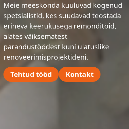
Meie meeskonda kuuluvad kogenud
spetsialistid, kes suudavad teostada
erineva keerukusega remonditöid,
alates väiksematest
parandustöödest kuni ulatuslike
renoveerimisprojektideni.
Tehtud tööd
Kontakt