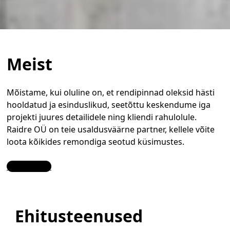
Meist
Mõistame, kui oluline on, et rendipinnad oleksid hästi
hooldatud ja esinduslikud, seetõttu keskendume iga
projekti juures detailidele ning kliendi rahulolule.
Raidre OÜ on teie usaldusväärne partner, kellele võite
loota kõikides remondiga seotud küsimustes.
Contact Us
Ehitusteenused