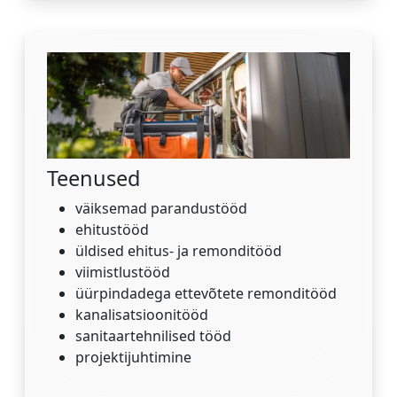
Teenused
väiksemad parandustööd
ehitustööd
üldised ehitus- ja remonditööd
viimistlustööd
üürpindadega ettevõtete remonditööd
kanalisatsioonitööd
sanitaartehnilised tööd
projektijuhtimine