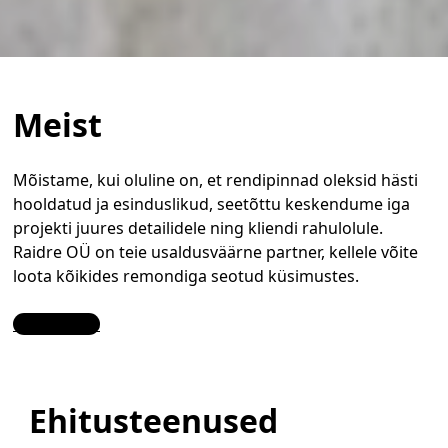
Meist
Mõistame, kui oluline on, et rendipinnad oleksid hästi
hooldatud ja esinduslikud, seetõttu keskendume iga
projekti juures detailidele ning kliendi rahulolule.
Raidre OÜ on teie usaldusväärne partner, kellele võite
loota kõikides remondiga seotud küsimustes.
Contact Us
Ehitusteenused