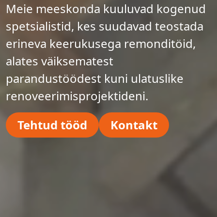
Meie meeskonda kuuluvad kogenud
spetsialistid, kes suudavad teostada
erineva keerukusega remonditöid,
alates väiksematest
parandustöödest kuni ulatuslike
renoveerimisprojektideni.
Tehtud tööd
Kontakt