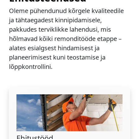
Oleme pühendunud kõrgele kvaliteedile
ja tähtaegadest kinnipidamisele,
pakkudes terviklikke lahendusi, mis
hõlmavad kõiki remonditööde etappe –
alates esialgsest hindamisest ja
planeerimisest kuni teostamise ja
lõppkontrollini.
Ehitustööd