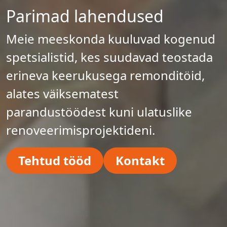
Parimad lahendused
Meie meeskonda kuuluvad kogenud
spetsialistid, kes suudavad teostada
erineva keerukusega remonditöid,
alates väiksematest
parandustöödest kuni ulatuslike
renoveerimisprojektideni.
Tehtud tööd
Kontakt