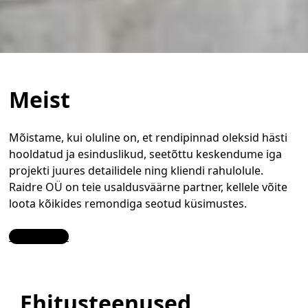
Meist
Mõistame, kui oluline on, et rendipinnad oleksid hästi
hooldatud ja esinduslikud, seetõttu keskendume iga
projekti juures detailidele ning kliendi rahulolule.
Raidre OÜ on teie usaldusväärne partner, kellele võite
loota kõikides remondiga seotud küsimustes.
Contact Us
Ehitusteenused