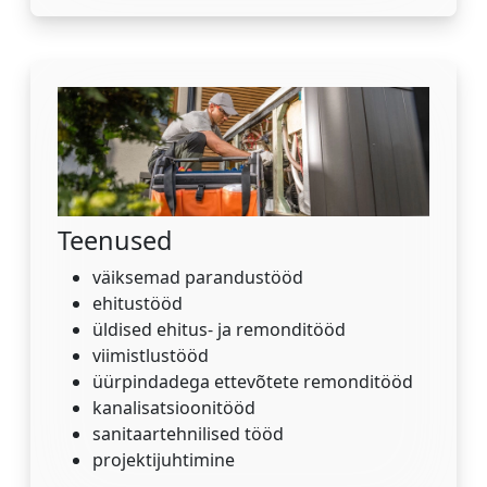
Teenused
väiksemad parandustööd
ehitustööd
üldised ehitus- ja remonditööd
viimistlustööd
üürpindadega ettevõtete remonditööd
kanalisatsioonitööd
sanitaartehnilised tööd
projektijuhtimine