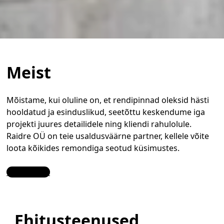
Meist
Mõistame, kui oluline on, et rendipinnad oleksid hästi
hooldatud ja esinduslikud, seetõttu keskendume iga
projekti juures detailidele ning kliendi rahulolule.
Raidre OÜ on teie usaldusväärne partner, kellele võite
loota kõikides remondiga seotud küsimustes.
Contact Us
Ehitusteenused