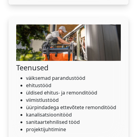
Teenused
väiksemad parandustööd
ehitustööd
üldised ehitus- ja remonditööd
viimistlustööd
üürpindadega ettevõtete remonditööd
kanalisatsioonitööd
sanitaartehnilised tööd
projektijuhtimine