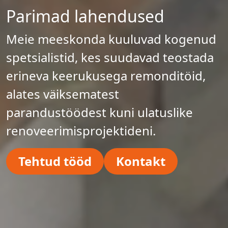
Parimad lahendused
Meie meeskonda kuuluvad kogenud
spetsialistid, kes suudavad teostada
erineva keerukusega remonditöid,
alates väiksematest
parandustöödest kuni ulatuslike
renoveerimisprojektideni.
Tehtud tööd
Kontakt