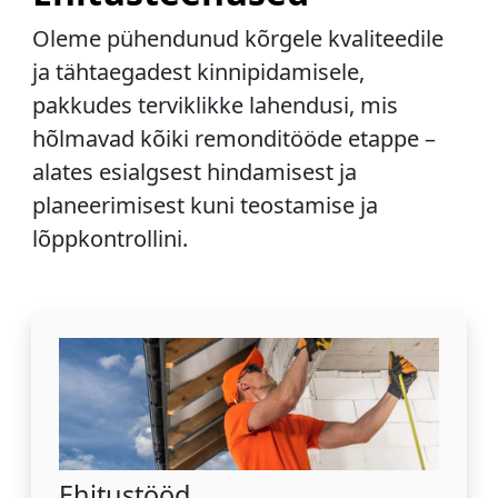
Oleme pühendunud kõrgele kvaliteedile
ja tähtaegadest kinnipidamisele,
pakkudes terviklikke lahendusi, mis
hõlmavad kõiki remonditööde etappe –
alates esialgsest hindamisest ja
planeerimisest kuni teostamise ja
lõppkontrollini.
Ehitustööd