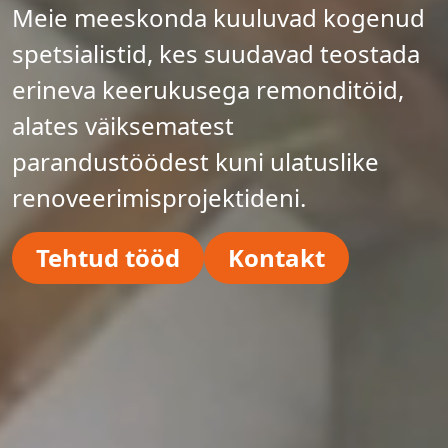
Meie meeskonda kuuluvad kogenud
spetsialistid, kes suudavad teostada
erineva keerukusega remonditöid,
alates väiksematest
parandustöödest kuni ulatuslike
renoveerimisprojektideni.
Tehtud tööd
Kontakt