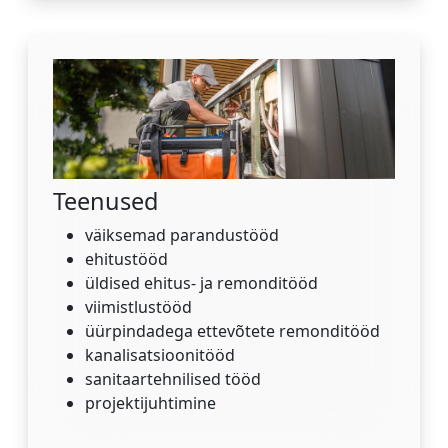
Teenused
väiksemad parandustööd
ehitustööd
üldised ehitus- ja remonditööd
viimistlustööd
üürpindadega ettevõtete remonditööd
kanalisatsioonitööd
sanitaartehnilised tööd
projektijuhtimine