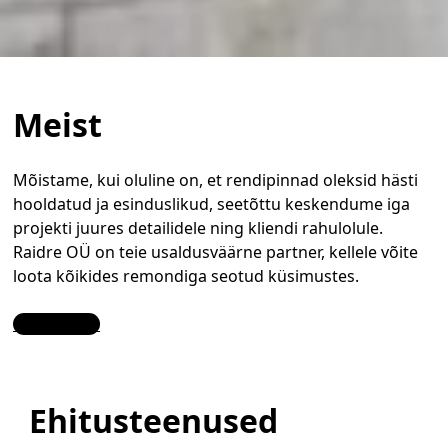
Meist
Mõistame, kui oluline on, et rendipinnad oleksid hästi
hooldatud ja esinduslikud, seetõttu keskendume iga
projekti juures detailidele ning kliendi rahulolule.
Raidre OÜ on teie usaldusväärne partner, kellele võite
loota kõikides remondiga seotud küsimustes.
Contact Us
Ehitusteenused