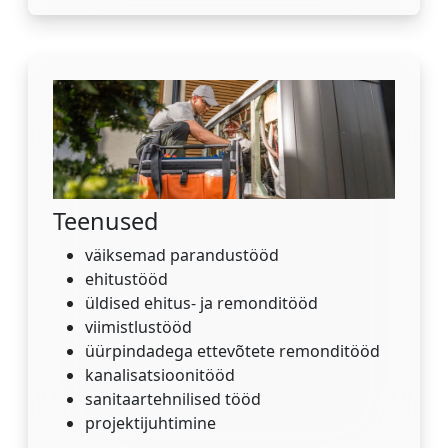
Teenused
väiksemad parandustööd
ehitustööd
üldised ehitus- ja remonditööd
viimistlustööd
üürpindadega ettevõtete remonditööd
kanalisatsioonitööd
sanitaartehnilised tööd
projektijuhtimine