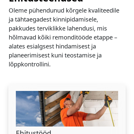
Oleme pühendunud kõrgele kvaliteedile
ja tähtaegadest kinnipidamisele,
pakkudes terviklikke lahendusi, mis
hõlmavad kõiki remonditööde etappe –
alates esialgsest hindamisest ja
planeerimisest kuni teostamise ja
lõppkontrollini.
Ehitustööd