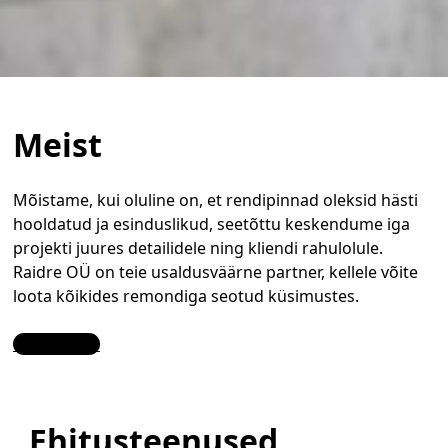
Meist
Mõistame, kui oluline on, et rendipinnad oleksid hästi
hooldatud ja esinduslikud, seetõttu keskendume iga
projekti juures detailidele ning kliendi rahulolule.
Raidre OÜ on teie usaldusväärne partner, kellele võite
loota kõikides remondiga seotud küsimustes.
Contact Us
Ehitusteenused