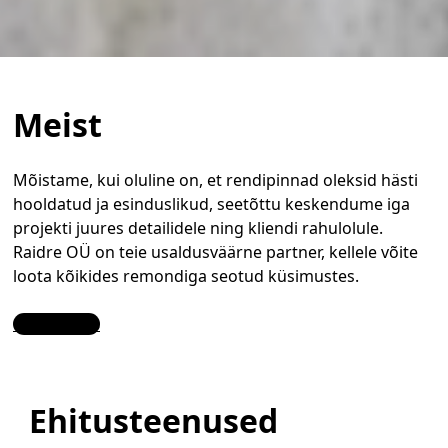
Meist
Mõistame, kui oluline on, et rendipinnad oleksid hästi
hooldatud ja esinduslikud, seetõttu keskendume iga
projekti juures detailidele ning kliendi rahulolule.
Raidre OÜ on teie usaldusväärne partner, kellele võite
loota kõikides remondiga seotud küsimustes.
Contact Us
Ehitusteenused