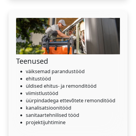
Teenused
väiksemad parandustööd
ehitustööd
üldised ehitus- ja remonditööd
viimistlustööd
üürpindadega ettevõtete remonditööd
kanalisatsioonitööd
sanitaartehnilised tööd
projektijuhtimine