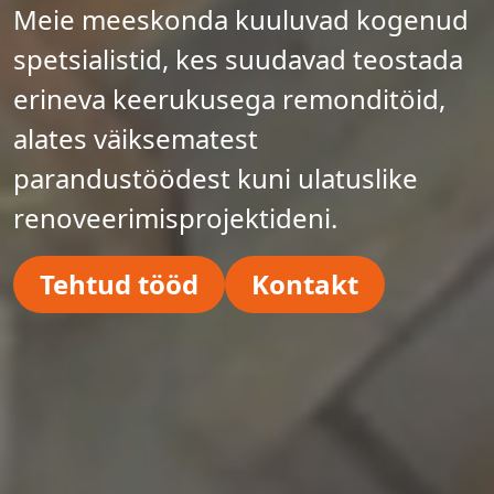
Meie meeskonda kuuluvad kogenud
spetsialistid, kes suudavad teostada
erineva keerukusega remonditöid,
alates väiksematest
parandustöödest kuni ulatuslike
renoveerimisprojektideni.
Tehtud tööd
Kontakt