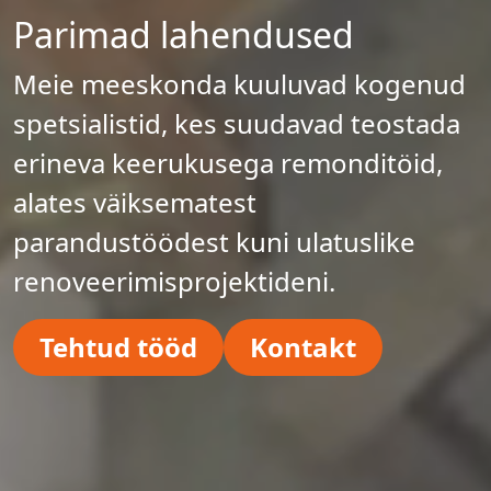
Parimad lahendused
Meie meeskonda kuuluvad kogenud
spetsialistid, kes suudavad teostada
erineva keerukusega remonditöid,
alates väiksematest
parandustöödest kuni ulatuslike
renoveerimisprojektideni.
Tehtud tööd
Kontakt