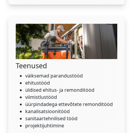
Teenused
väiksemad parandustööd
ehitustööd
üldised ehitus- ja remonditööd
viimistlustööd
üürpindadega ettevõtete remonditööd
kanalisatsioonitööd
sanitaartehnilised tööd
projektijuhtimine