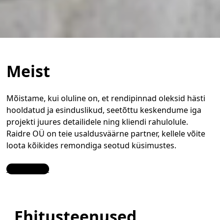
Meist
Mõistame, kui oluline on, et rendipinnad oleksid hästi
hooldatud ja esinduslikud, seetõttu keskendume iga
projekti juures detailidele ning kliendi rahulolule.
Raidre OÜ on teie usaldusväärne partner, kellele võite
loota kõikides remondiga seotud küsimustes.
Contact Us
Ehitusteenused