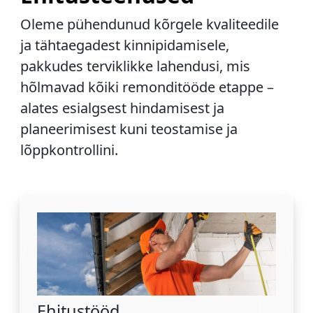
Oleme pühendunud kõrgele kvaliteedile
ja tähtaegadest kinnipidamisele,
pakkudes terviklikke lahendusi, mis
hõlmavad kõiki remonditööde etappe –
alates esialgsest hindamisest ja
planeerimisest kuni teostamise ja
lõppkontrollini.
Ehitustööd