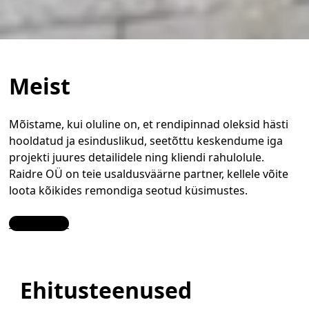
Meist
Mõistame, kui oluline on, et rendipinnad oleksid hästi
hooldatud ja esinduslikud, seetõttu keskendume iga
projekti juures detailidele ning kliendi rahulolule.
Raidre OÜ on teie usaldusväärne partner, kellele võite
loota kõikides remondiga seotud küsimustes.
Contact Us
Ehitusteenused