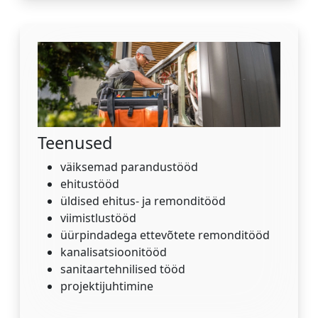
Teenused
väiksemad parandustööd
ehitustööd
üldised ehitus- ja remonditööd
viimistlustööd
üürpindadega ettevõtete remonditööd
kanalisatsioonitööd
sanitaartehnilised tööd
projektijuhtimine