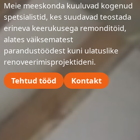
Meie meeskonda kuuluvad kogenud
spetsialistid, kes suudavad teostada
erineva keerukusega remonditöid,
alates väiksematest
parandustöödest kuni ulatuslike
renoveerimisprojektideni.
Tehtud tööd
Kontakt