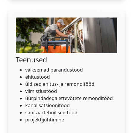
Teenused
väiksemad parandustööd
ehitustööd
üldised ehitus- ja remonditööd
viimistlustööd
üürpindadega ettevõtete remonditööd
kanalisatsioonitööd
sanitaartehnilised tööd
projektijuhtimine