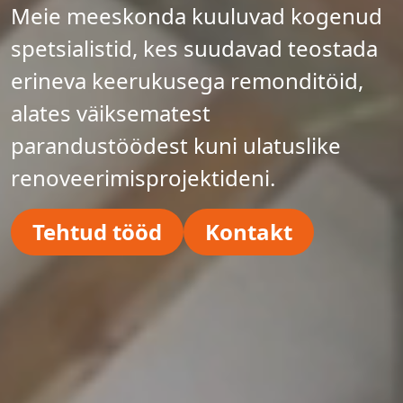
Meie meeskonda kuuluvad kogenud
spetsialistid, kes suudavad teostada
erineva keerukusega remonditöid,
alates väiksematest
parandustöödest kuni ulatuslike
renoveerimisprojektideni.
Tehtud tööd
Kontakt