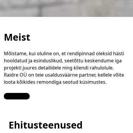
Meist
Mõistame, kui oluline on, et rendipinnad oleksid hästi
hooldatud ja esinduslikud, seetõttu keskendume iga
projekti juures detailidele ning kliendi rahulolule.
Raidre OÜ on teie usaldusväärne partner, kellele võite
loota kõikides remondiga seotud küsimustes.
Contact Us
Ehitusteenused