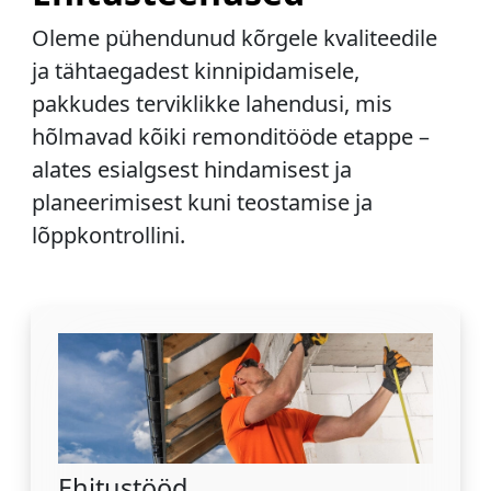
Oleme pühendunud kõrgele kvaliteedile
ja tähtaegadest kinnipidamisele,
pakkudes terviklikke lahendusi, mis
hõlmavad kõiki remonditööde etappe –
alates esialgsest hindamisest ja
planeerimisest kuni teostamise ja
lõppkontrollini.
Ehitustööd