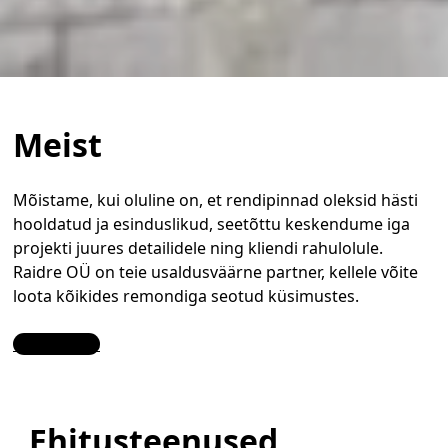
Meist
Mõistame, kui oluline on, et rendipinnad oleksid hästi
hooldatud ja esinduslikud, seetõttu keskendume iga
projekti juures detailidele ning kliendi rahulolule.
Raidre OÜ on teie usaldusväärne partner, kellele võite
loota kõikides remondiga seotud küsimustes.
Contact Us
Ehitusteenused