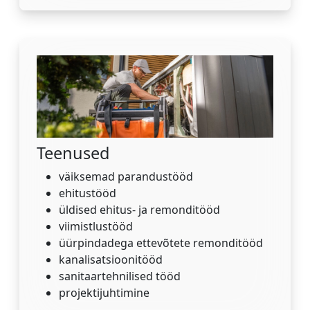
Teenused
väiksemad parandustööd
ehitustööd
üldised ehitus- ja remonditööd
viimistlustööd
üürpindadega ettevõtete remonditööd
kanalisatsioonitööd
sanitaartehnilised tööd
projektijuhtimine