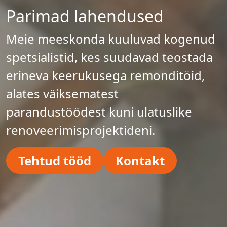
Parimad lahendused
Meie meeskonda kuuluvad kogenud
spetsialistid, kes suudavad teostada
erineva keerukusega remonditöid,
alates väiksematest
parandustöödest kuni ulatuslike
renoveerimisprojektideni.
Tehtud tööd
Kontakt