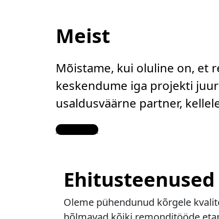
Meist
Mõistame, kui oluline on, et 
keskendume iga projekti juure
usaldusväärne partner, kelle
Contact Us
Ehitusteenused
Oleme pühendunud kõrgele kvalitee
hõlmavad kõiki remonditööde etapp