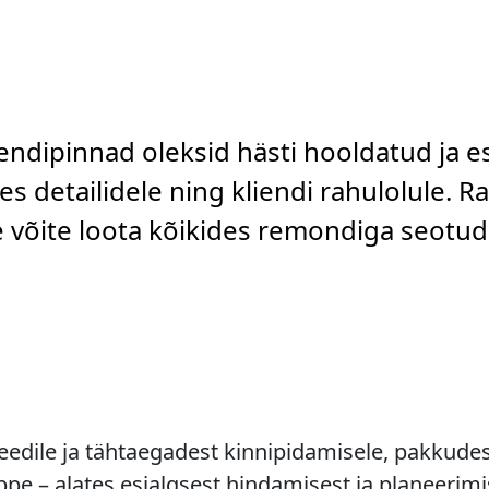
rendipinnad oleksid hästi hooldatud ja e
s detailidele ning kliendi rahulolule. R
le võite loota kõikides remondiga seotu
dile ja tähtaegadest kinnipidamisele, pakkudes 
e – alates esialgsest hindamisest ja planeerimi