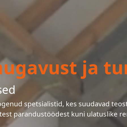
gavust ja tur
sed
enud spetsialistid, kes suudavad teos
test parandustöödest kuni ulatuslike re