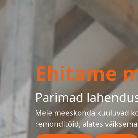
Ehitame mu
Parimad lahendu
Meie meeskonda kuuluvad kog
remonditöid, alates väiksema