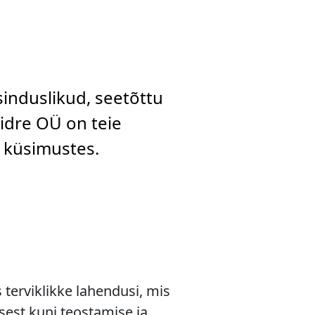
sinduslikud, seetõttu
aidre OÜ on teie
d küsimustes.
terviklikke lahendusi, mis
sest kuni teostamise ja