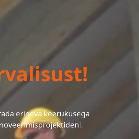
valisust!
tada erineva keerukusega
noveerimisprojektideni.