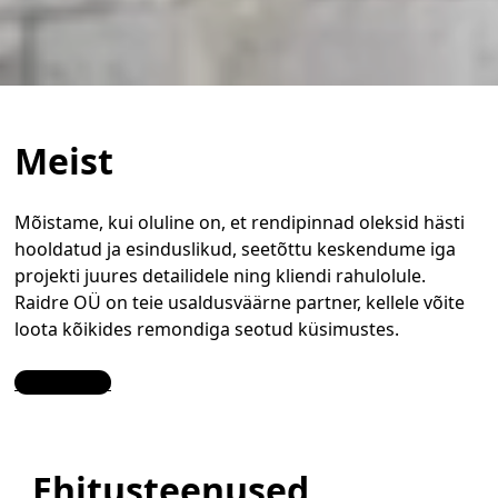
Meist
Mõistame, kui oluline on, et rendipinnad oleksid hästi
hooldatud ja esinduslikud, seetõttu keskendume iga
projekti juures detailidele ning kliendi rahulolule.
Raidre OÜ on teie usaldusväärne partner, kellele võite
loota kõikides remondiga seotud küsimustes.
Contact Us
Ehitusteenused