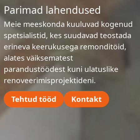
Parimad lahendused
Meie meeskonda kuuluvad kogenud
spetsialistid, kes suudavad teostada
erineva keerukusega remonditöid,
alates väiksematest
parandustöödest kuni ulatuslike
renoveerimisprojektideni.
Tehtud tööd
Kontakt