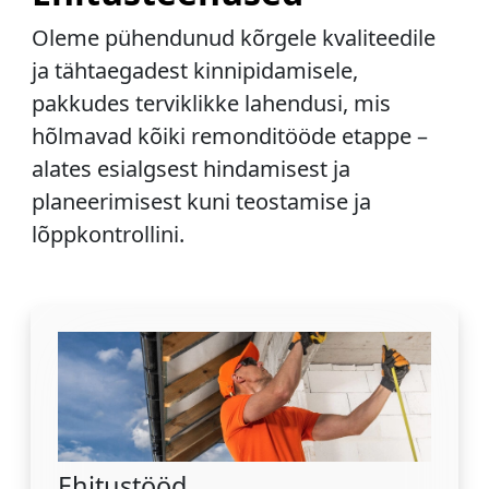
Oleme pühendunud kõrgele kvaliteedile
ja tähtaegadest kinnipidamisele,
pakkudes terviklikke lahendusi, mis
hõlmavad kõiki remonditööde etappe –
alates esialgsest hindamisest ja
planeerimisest kuni teostamise ja
lõppkontrollini.
Ehitustööd