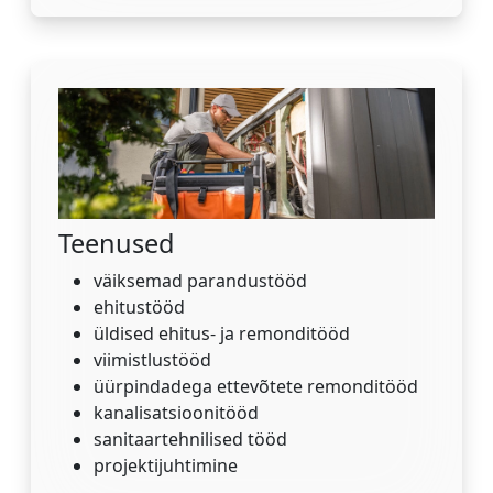
Teenused
väiksemad parandustööd
ehitustööd
üldised ehitus- ja remonditööd
viimistlustööd
üürpindadega ettevõtete remonditööd
kanalisatsioonitööd
sanitaartehnilised tööd
projektijuhtimine