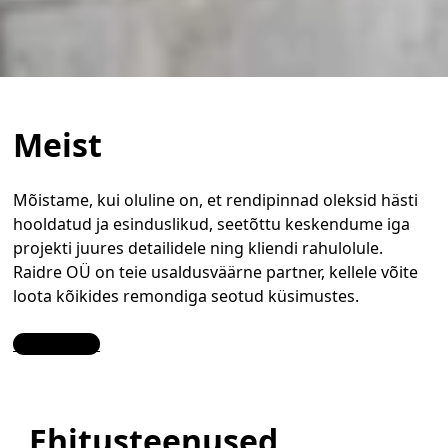
Meist
Mõistame, kui oluline on, et rendipinnad oleksid hästi
hooldatud ja esinduslikud, seetõttu keskendume iga
projekti juures detailidele ning kliendi rahulolule.
Raidre OÜ on teie usaldusväärne partner, kellele võite
loota kõikides remondiga seotud küsimustes.
Contact Us
Ehitusteenused