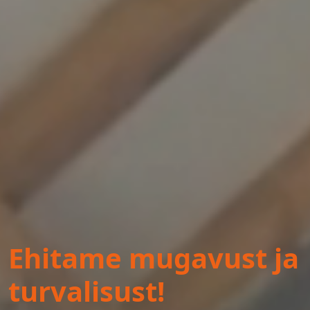
Ehitame mugavust ja
turvalisust!