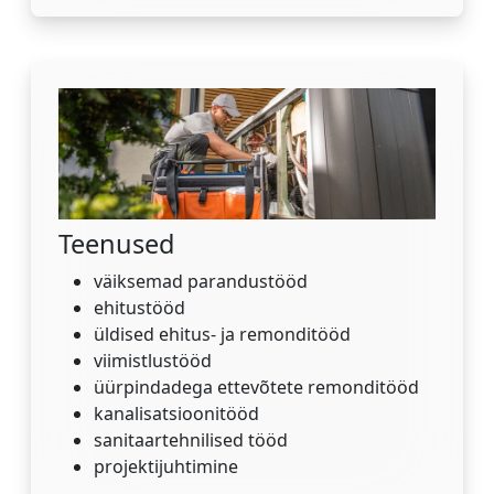
Teenused
väiksemad parandustööd
ehitustööd
üldised ehitus- ja remonditööd
viimistlustööd
üürpindadega ettevõtete remonditööd
kanalisatsioonitööd
sanitaartehnilised tööd
projektijuhtimine