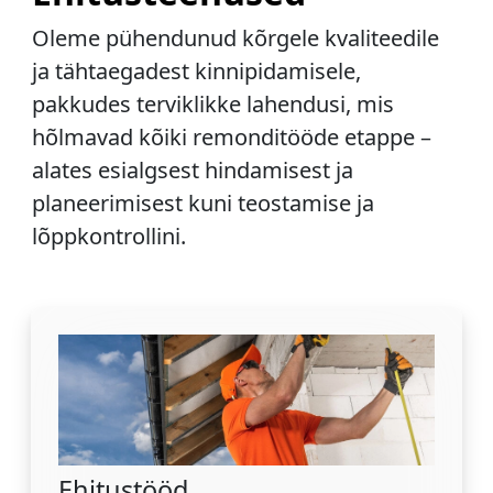
Oleme pühendunud kõrgele kvaliteedile
ja tähtaegadest kinnipidamisele,
pakkudes terviklikke lahendusi, mis
hõlmavad kõiki remonditööde etappe –
alates esialgsest hindamisest ja
planeerimisest kuni teostamise ja
lõppkontrollini.
Ehitustööd