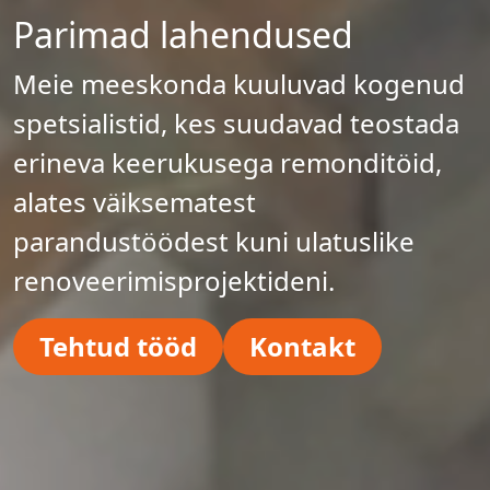
Parimad lahendused
Meie meeskonda kuuluvad kogenud
spetsialistid, kes suudavad teostada
erineva keerukusega remonditöid,
alates väiksematest
parandustöödest kuni ulatuslike
renoveerimisprojektideni.
Tehtud tööd
Kontakt