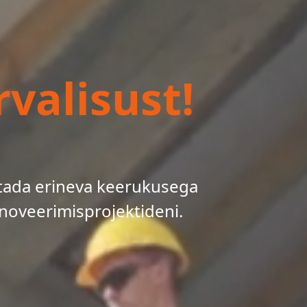
valisust!
tada erineva keerukusega
noveerimisprojektideni.