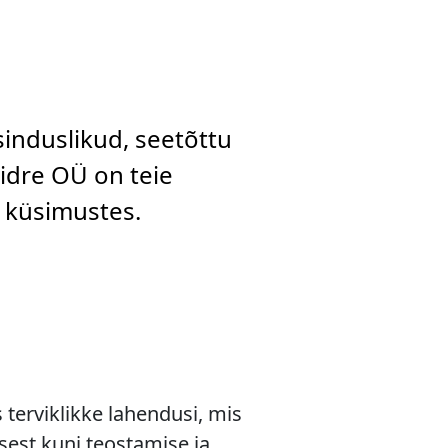
sinduslikud, seetõttu
aidre OÜ on teie
d küsimustes.
terviklikke lahendusi, mis
sest kuni teostamise ja