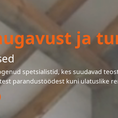
gavust ja tur
sed
enud spetsialistid, kes suudavad teos
test parandustöödest kuni ulatuslike re