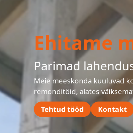
Ehitame mu
Parimad lahendu
Meie meeskonda kuuluvad kog
remonditöid, alates väiksema
Tehtud tööd
Kontakt