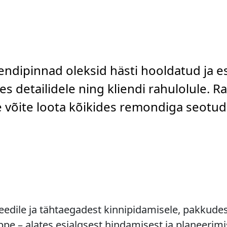
rendipinnad oleksid hästi hooldatud ja e
s detailidele ning kliendi rahulolule. R
le võite loota kõikides remondiga seotu
dile ja tähtaegadest kinnipidamisele, pakkudes 
e – alates esialgsest hindamisest ja planeerimi