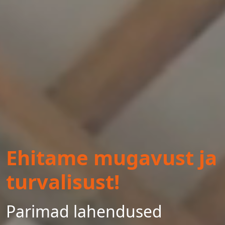
Ehitame mugavust ja
turvalisust!
Parimad lahendused