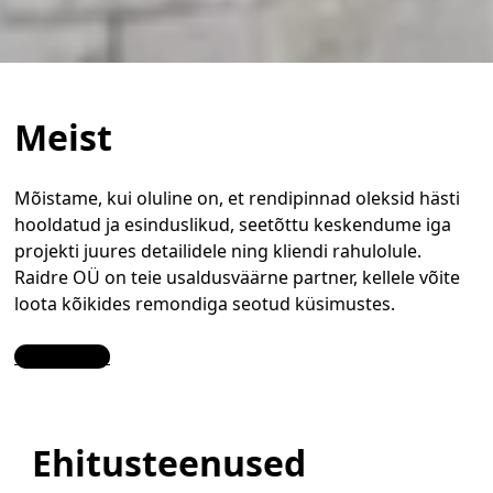
Meist
Mõistame, kui oluline on, et rendipinnad oleksid hästi
hooldatud ja esinduslikud, seetõttu keskendume iga
projekti juures detailidele ning kliendi rahulolule.
Raidre OÜ on teie usaldusväärne partner, kellele võite
loota kõikides remondiga seotud küsimustes.
Contact Us
Ehitusteenused