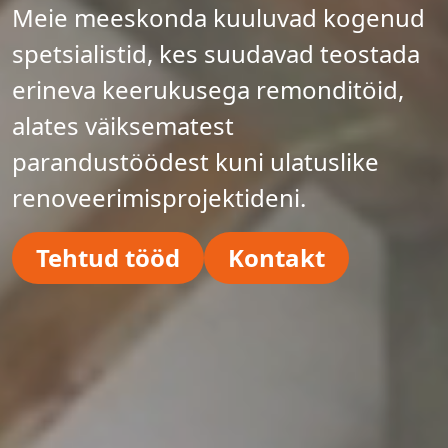
Meie meeskonda kuuluvad kogenud
spetsialistid, kes suudavad teostada
erineva keerukusega remonditöid,
alates väiksematest
parandustöödest kuni ulatuslike
renoveerimisprojektideni.
Tehtud tööd
Kontakt