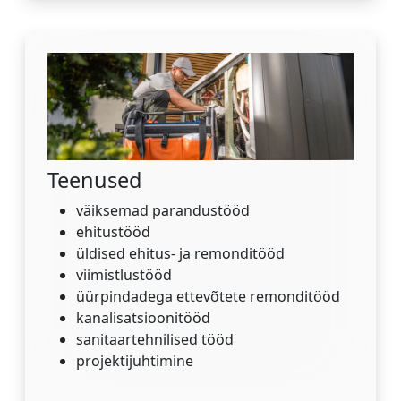
Teenused
väiksemad parandustööd
ehitustööd
üldised ehitus- ja remonditööd
viimistlustööd
üürpindadega ettevõtete remonditööd
kanalisatsioonitööd
sanitaartehnilised tööd
projektijuhtimine