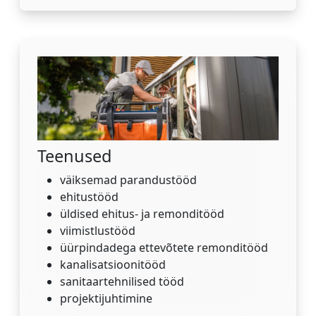
Teenused
väiksemad parandustööd
ehitustööd
üldised ehitus- ja remonditööd
viimistlustööd
üürpindadega ettevõtete remonditööd
kanalisatsioonitööd
sanitaartehnilised tööd
projektijuhtimine