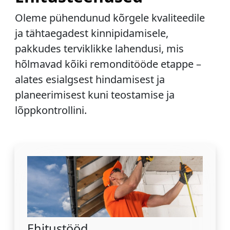
Oleme pühendunud kõrgele kvaliteedile
ja tähtaegadest kinnipidamisele,
pakkudes terviklikke lahendusi, mis
hõlmavad kõiki remonditööde etappe –
alates esialgsest hindamisest ja
planeerimisest kuni teostamise ja
lõppkontrollini.
Ehitustööd