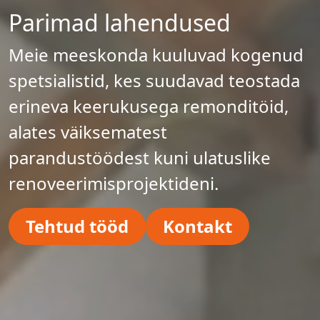
Parimad lahendused
Meie meeskonda kuuluvad kogenud
spetsialistid, kes suudavad teostada
erineva keerukusega remonditöid,
alates väiksematest
parandustöödest kuni ulatuslike
renoveerimisprojektideni.
Tehtud tööd
Kontakt