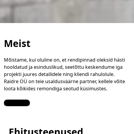
Meist
Mõistame, kui oluline on, et rendipinnad oleksid hästi
hooldatud ja esinduslikud, seetõttu keskendume iga
projekti juures detailidele ning kliendi rahulolule.
Raidre OÜ on teie usaldusväärne partner, kellele võite
loota kõikides remondiga seotud küsimustes.
Contact Us
Ehitusteenused