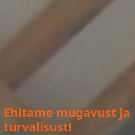
Ehitame mugavust ja
turvalisust!