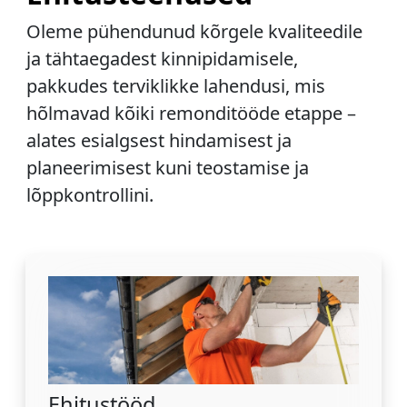
Oleme pühendunud kõrgele kvaliteedile
ja tähtaegadest kinnipidamisele,
pakkudes terviklikke lahendusi, mis
hõlmavad kõiki remonditööde etappe –
alates esialgsest hindamisest ja
planeerimisest kuni teostamise ja
lõppkontrollini.
Ehitustööd