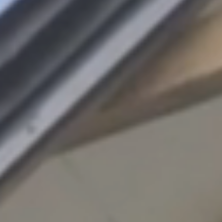
u
di
s
e
d
T
e
h
t
u
d
t
ö
ö
d
K
o
n