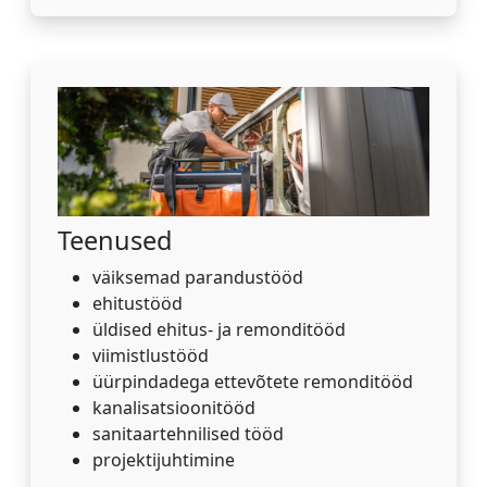
Teenused
väiksemad parandustööd
ehitustööd
üldised ehitus- ja remonditööd
viimistlustööd
üürpindadega ettevõtete remonditööd
kanalisatsioonitööd
sanitaartehnilised tööd
projektijuhtimine