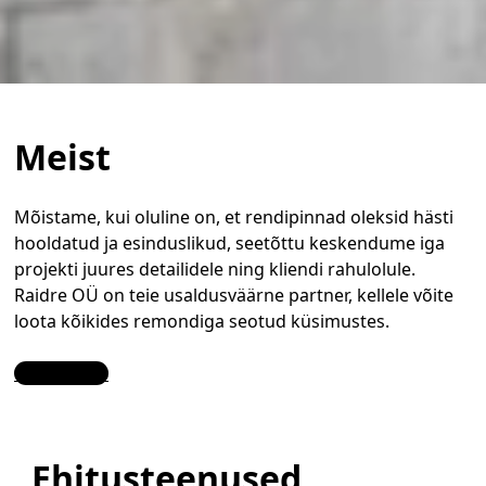
Meist
Mõistame, kui oluline on, et rendipinnad oleksid hästi
hooldatud ja esinduslikud, seetõttu keskendume iga
projekti juures detailidele ning kliendi rahulolule.
Raidre OÜ on teie usaldusväärne partner, kellele võite
loota kõikides remondiga seotud küsimustes.
Contact Us
Ehitusteenused