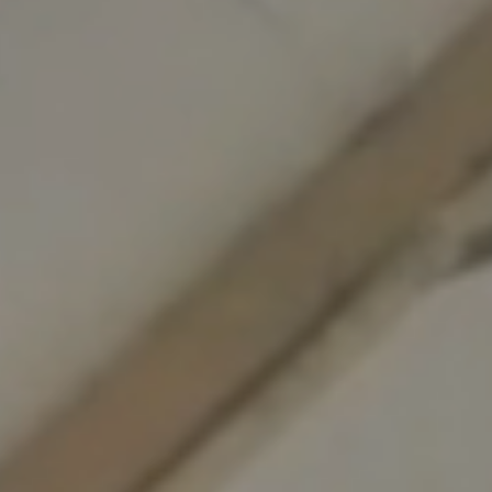
t
a
k
t