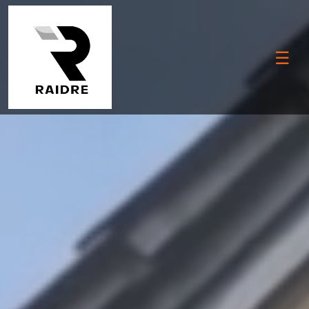
☰
M
ei
st
T
e
e
n
u
s
e
d
U